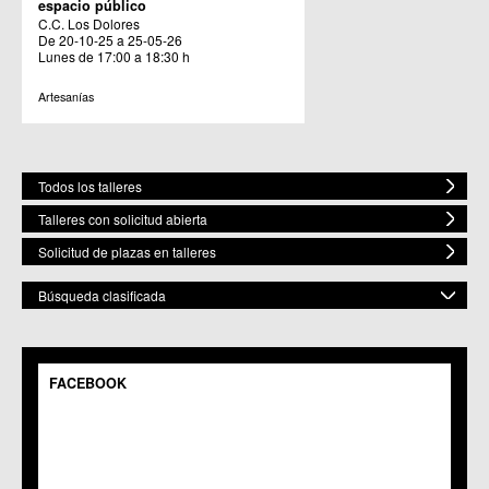
espacio público
C.C. Los Dolores
De 20-10-25 a 25-05-26
Lunes de 17:00 a 18:30 h
Artesanías
Todos los talleres
Talleres con solicitud abierta
Solicitud de plazas en talleres
Búsqueda clasificada
POR MATERIA
Mostrar todas
FACEBOOK
POR ESPACIO
Bailes
Artes Plásticas
Mostrar todos
ELEGIR FECHA DE COMIENZO
Música
C.M. Baños y Mendigo
Fecha Inicio
Gastronomía
C.C. BENIAJÁN
Teatro
C.M. Cañadas de San Pedro