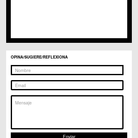
C.C. Los Dolores
C.C. Los Garres
C.M. Los Martínez del Puerto
C.C. LOS RAMOS
C.M. Monteagudo
C.C.S. La Paz
C.M. San Pio X
C.M. El Carmen
Centros Culturales
OPINA/SUGIERE/REFLEXIONA
C.C. Puertas de Castilla
C.M. Nonduermas
C.M. Patiño
C.M. Puebla de Soto
C.C. Puente Tocinos
C.C. San Ginés
C.C. Sangonera la Seca
C.M. Sangonera la Verde
C.M. Santa Cruz
C.M. Santiago y Zaraiche
C.M. Santo Ángel
C.C. Sucina
C.C. Torreagüera
C.M. Valladolises