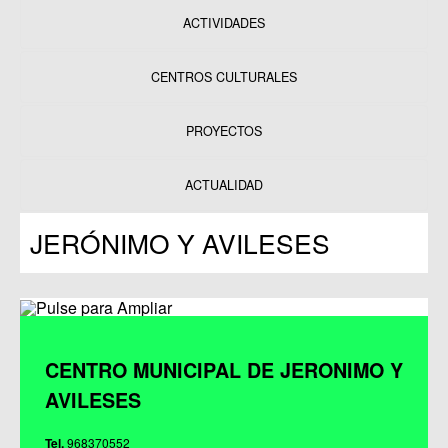
ACTIVIDADES
CENTROS CULTURALES
Equipamientos
PROYECTOS
Datos y estadísticas
Exposiciones
ACTUALIDAD
Programas
JERÓNIMO Y AVILESES
Publicaciones
CENTRO MUNICIPAL DE JERONIMO Y
AVILESES
Tel.
968370552