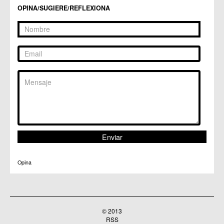
C.M. Santo Ángel
OPINA/SUGIERE/REFLEXIONA
C.C. Sucina
C.C. Torreagüera
C.M. Valladolises
C.C. Zarandona
C.C. Zeneta
Opina
© 2013
RSS