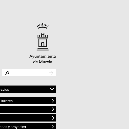
pacios
Talleres
os Culturales
 Baños y Mendigo
 BENIAJÁN
 Cañadas de San Pedro
ones y proyectos
Casillas