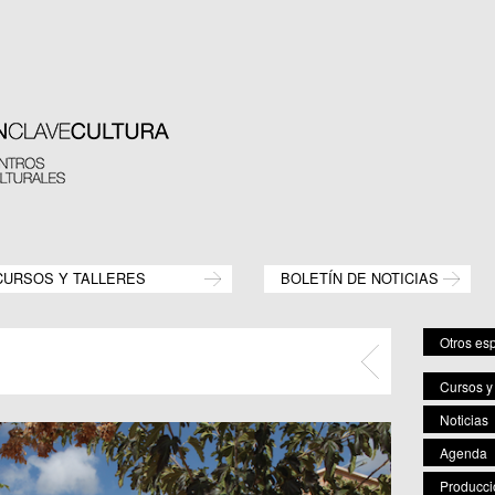
CURSOS Y TALLERES
BOLETÍN DE NOTICIAS
Otros es
Cursos y 
Centr
Noticias
C.M.
C.C.
Agenda
C.M.
Producci
C.M. 