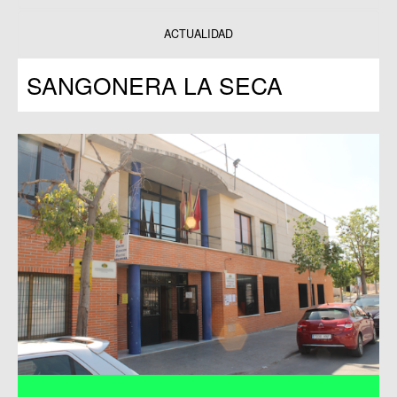
Datos y estadísticas
Exposiciones
ACTUALIDAD
Programas
SANGONERA LA SECA
Publicaciones