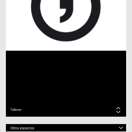
RUTA SENDERISTA POR MORATALLA. SUSPENDIDA HASTA
NUEVA FECHA
21-03-18 / C.C. Sangonera la Seca
VI ENCUENTRO DE DANZAS DEL MUNDO EN SANTO ÁNGEL
20-03-18 / C.C. BENIAJÁN / C.C. Churra / C.C.S. Espinardo / C.C.
Puente Tocinos / C.C. Sangonera la Seca / C.M. Sangonera la Verde /
C.C. Sucina / C.M. Pedriñanes / C.M. Santo Ángel
VI ENCUENTRO DE DANZAS DEL MUNDO DE CENTROS
CULTURALES
19-02-18 / C.C. BENIAJÁN / C.C. Churra / C.C.S. Espinardo / C.C.
Puente Tocinos / C.C. Sangonera la Seca / C.C. Sucina / C.M.
Pedriñanes / C.M. Santo Ángel
ACTIVIDADES DE FIN DE CURSO EN SANGONERA LA SECA
30-05-17 / C.C. Sangonera la Seca
Talleres
FIN DE CURSO EN EL CENTRO DE SANGONERA LA SECA
24-05-16 / C.C. Sangonera la Seca
Otros espacios