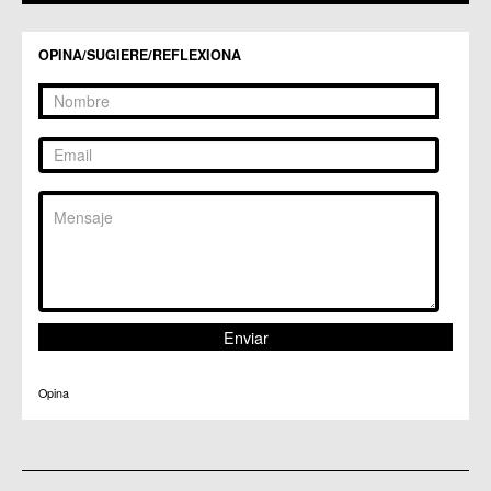
C.M. Santa Cruz
C.M. Santiago y Zaraiche
C.M. Santo Ángel
OPINA/SUGIERE/REFLEXIONA
C.C. Sucina
C.C. Torreagüera
C.M. Valladolises
C.C. Zarandona
C.C. Zeneta
Opina