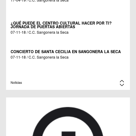
¿QUÉ PUEDE EL CENTRO CULTURAL HACER POR TI?
JORNADA DE PUERTAS ABIERTAS
07-11-18 / C.C. Sangonera la Seca
CONCIERTO DE SANTA CECILIA EN SANGONERA LA SECA
07-11-18 / C.C. Sangonera la Seca
EXPOSICIÓN FIN DE CURSO EN SANGONERA LA SECA
Noticias
25-05-18 / C.C. Sangonera la Seca
III ENCUENTRO DE ARTESANOS DEL ESPARTO
25-03-18 / C.M. La Albatalía / C.C. La Alberca / C.C. BENIAJÁN / C.C.
Los Dolores / C.C. Llano de Brujas / C.M. Nonduermas / C.C.
Sangonera la Seca / C.C. Torreagüera / C.C. Zeneta