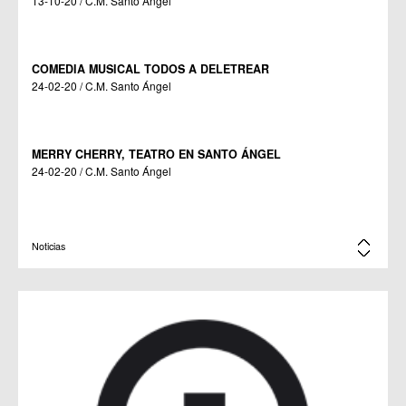
13-10-20 / C.M. Santo Ángel
COMEDIA MUSICAL TODOS A DELETREAR
24-02-20 / C.M. Santo Ángel
MERRY CHERRY, TEATRO EN SANTO ÁNGEL
24-02-20 / C.M. Santo Ángel
PRESENTACIÓN DEL LIBRO ILUSTRADO EL BESTIARIO DE
Noticias
CORTÉS
04-11-19 / C.M. Santo Ángel
EXPOSICIÓN DE PINTURA DE LA ASOCIACIÓN AMIGOS DE
LA PINTURA DE LA ALBERCA EN SANTO ÁNGEL
03-06-19 / C.M. Santo Ángel