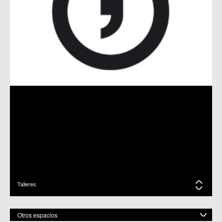
EXPOSICIÓN DEL TALLER DE PINTURA EN SANTO ÁNGEL
24-05-19 / C.M. Santo Ángel
EXPOSICIÓN COLECTIVA DE PINTURA EN SANTO ÁNGEL
26-03-19 / C.M. Santo Ángel
PEPICA Y LOS BICHEJOS. CONCIERTO FAMILIAR
25-03-19 / C.M. Santo Ángel
EXPOSICIÓN FOTOGRAFÍAS DE ANTONIO MORENO
ABELLÁN
14-02-19 / C.M. Santo Ángel
Talleres
MONÓLOGOS Y TEATRO BREVE EN SANTO ÁNGEL
11-12-18 / C.M. Santo Ángel
Otros espacios