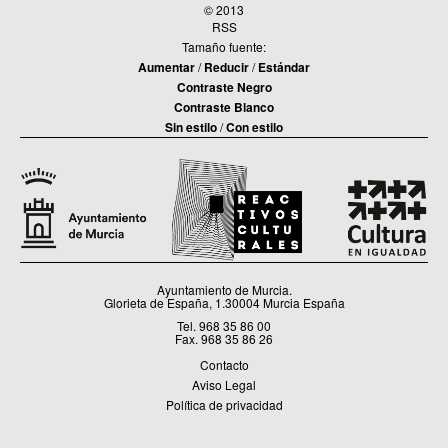
© 2013
23-11-15 / C.M. Santo Ángel
RSS
Tamaño fuente:
Aumentar
/
Reducir
/
Estándar
Contraste Negro
EL VERANO QUE NOS COMIMOS LA LUNA. ANIMACIÓN A LA
LECTURA
Contraste Blanco
13-04-15 / C.C. Era Alta / C.M. Nonduermas / C.C. San Ginés / C.M.
Sin estilo
/
Con estilo
Pedriñanes / C.M. Santo Ángel
MARINAS, PAISAJES Y RETRATOS
09-04-15 / C.M. Santo Ángel
III ENCUENTRO DE DANZAS DEL MUNDO
Ayuntamiento de Murcia.
18-02-15 / C.M. Santo Ángel
Glorieta de España, 1.30004 Murcia España
Tel. 968 35 86 00
Fax. 968 35 86 26
Contacto
EL PRINCIPITO
Aviso Legal
12-05-14 / C.M. Santo Ángel
Política de privacidad