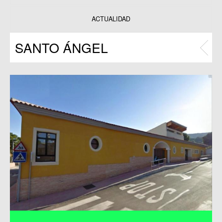
Datos y estadísticas
Exposiciones
ACTUALIDAD
Programas
SANTO ÁNGEL
Publicaciones