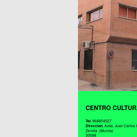
Publicaciones
CENTRO CULTUR
Tel.
968854527
Direccion.
Avda. Juan Carlos I
Zeneta -(Murcia)
30588