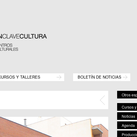
CURSOS Y TALLERES
BOLETÍN DE NOTICIAS
Otros es
Cursos y 
Centr
Noticias
C.M.
C.C.
Agenda
C.M.
Producci
C.M. 