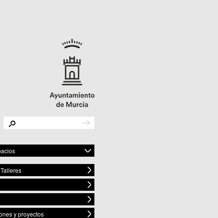
pacios
Talleres
os Culturales
 Baños y Mendigo
 BENIAJÁN
 Cañadas de San Pedro
ones y proyectos
Casillas