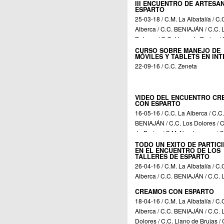
III ENCUENTRO DE ARTESA
ESPARTO
25-03-18 / C.M. La Albatalía / C.
Alberca / C.C. BENIAJÁN / C.C. 
Dolores / C.C. Llano de Brujas / 
Nonduermas / C.C. Sangonera la
CURSO SOBRE MANEJO DE
MÓVILES Y TABLETS EN IN
C.C. Torreagüera / C.C. Zeneta
22-09-16 / C.C. Zeneta
VIDEO DEL ENCUENTRO CR
CON ESPARTO
16-05-16 / C.C. La Alberca / C.C.
BENIAJÁN / C.C. Los Dolores / C
de Brujas / C.M. Nonduermas / C
Sangonera la Seca / C.C. Torrea
TODO UN EXITO DE PARTIC
EN EL ENCUENTRO DE LOS
C.C. Zeneta
TALLERES DE ESPARTO
26-04-16 / C.M. La Albatalía / C.
Alberca / C.C. BENIAJÁN / C.C. 
Dolores / C.C. Llano de Brujas / 
CREAMOS CON ESPARTO
Nonduermas / C.C. Sangonera la
18-04-16 / C.M. La Albatalía / C.
C.C. Torreagüera / C.C. Zeneta
Alberca / C.C. BENIAJÁN / C.C. 
Dolores / C.C. Llano de Brujas / 