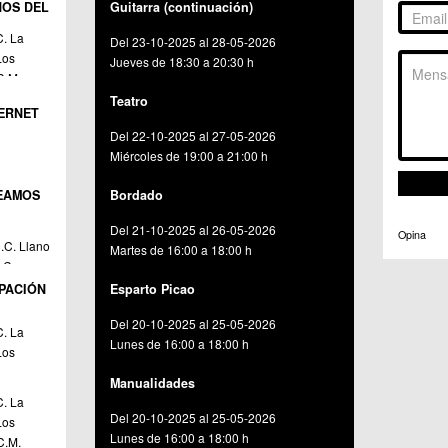
NOS DEL
Guitarra (continuación)
C.C. 
C. La
Del 23-10-2025 al 28-05-2026
Los
Jueves de 18:30 a 20:30 h
C.M.
C.C. Zeneta
 Seca /
Teatro
TERNET
Del 22-10-2025 al 27-05-2026
Miércoles de 19:00 a 21:00 h
C.C. Zeneta
EAMOS
Bordado
Del 21-10-2025 al 26-05-2026
Opina
.C. Llano
Martes de 16:00 a 18:00 h
.C.
C.C. Zeneta
güera /
IPACIÓN
Esparto Picao
Del 20-10-2025 al 25-05-2026
C. La
Lunes de 16:00 a 18:00 h
Los
C.C. Zeneta
C.M.
Manualidades
 Seca /
C. La
Del 20-10-2025 al 25-05-2026
Los
Lunes de 16:00 a 18:00 h
C.M.