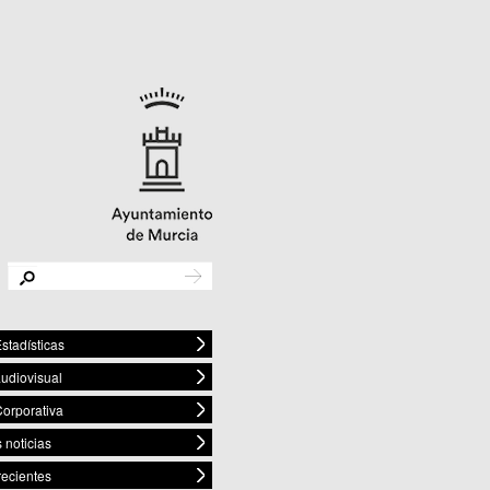
stadísticas
audiovisual
orporativa
 noticias
recientes