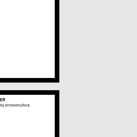
Javalí Viejo
Jerónimo y Avileses
La Albatalía
La Alberca
La Arboleja
 La Raya
Llano de Brujas
Lobosillo
Los Dolores
Los Garres
Los Martínez del Puerto
 LOS RAMOS
 Monteagudo
. La Paz
San Pio X
 El Carmen
TER
os Culturales
by enclavecultura
Puertas de Castilla
 Nonduermas
Patiño
Puebla de Soto
Puente Tocinos