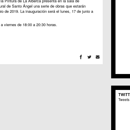
a Pintura de La Alberca presenta en la sala de
C.C. 
ural de Santo Ángel una serie de obras que estarán
C.M. 
io de 2019. La inauguración será el lunes, 17 de junio a
C.M. 
C.C. 
 a viernes de 18:00 a 20:30 horas.
C.C. 
C.M.
C.C. 
C.C. 
C.C. 
C.C. 
C.M. 
C.C.
C.M.
C.C.S
C.M. 
C.M.
TWIT
Centr
Tweets 
C.C. 
C.M.
C.M. 
C.M. 
C.C. 