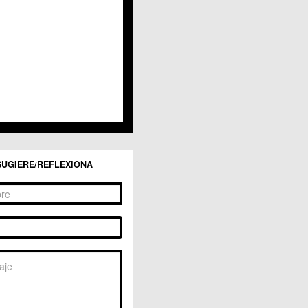
San Ginés
Sangonera la Seca
Sangonera la Verde
Santa Cruz
Santiago y Zaraiche
Santo Ángel
Sucina
Torreagüera
Valladolises
 Zarandona
Zeneta
SUGIERE/REFLEXIONA