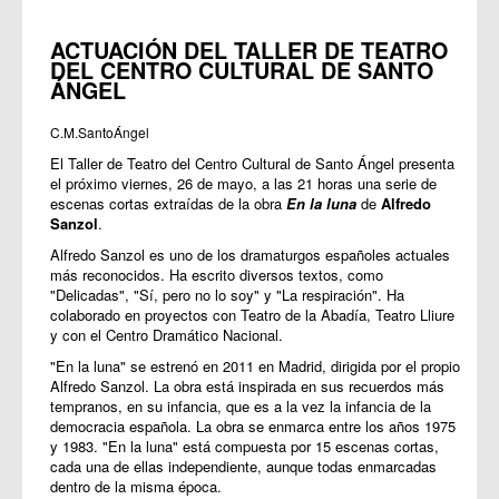
ACTUACIÓN DEL TALLER DE TEATRO
DEL CENTRO CULTURAL DE SANTO
ÁNGEL
C.M.SantoÁngel
El Taller de Teatro del Centro Cultural de Santo Ángel presenta
el próximo viernes, 26 de mayo, a las 21 horas una serie de
escenas cortas extraídas de la obra
En la luna
de
Alfredo
Sanzol
.
Alfredo Sanzol es uno de los dramaturgos españoles actuales
más reconocidos. Ha escrito diversos textos, como
"Delicadas", "Sí, pero no lo soy" y "La respiración". Ha
colaborado en proyectos con Teatro de la Abadía, Teatro Lliure
y con el Centro Dramático Nacional.
"En la luna" se estrenó en 2011 en Madrid, dirigida por el propio
Alfredo Sanzol. La obra está inspirada en sus recuerdos más
tempranos, en su infancia, que es a la vez la infancia de la
democracia española. La obra se enmarca entre los años 1975
y 1983. "En la luna" está compuesta por 15 escenas cortas,
cada una de ellas independiente, aunque todas enmarcadas
dentro de la misma época.