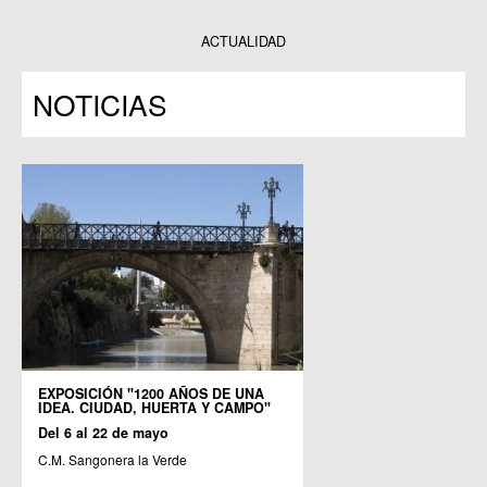
Datos y estadísticas
Exposiciones
ACTUALIDAD
Programas
NOTICIAS
Publicaciones
EXPOSICIÓN "1200 AÑOS DE UNA
IDEA. CIUDAD, HUERTA Y CAMPO"
Del 6 al 22 de mayo
C.M. Sangonera la Verde