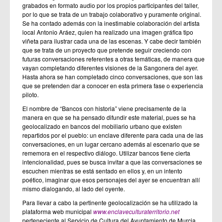
grabados en formato audio por los propios participantes del taller,
por lo que se trata de un trabajo colaborativo y puramente original.
Se ha contado además con la inestimable colaboración del artista
local Antonio Aráez, quien ha realizado una imagen gráfica tipo
viñeta para ilustrar cada una de las escenas. Y cabe decir también
que se trata de un proyecto que pretende seguir creciendo con
futuras conversaciones referentes a otras temáticas, de manera que
vayan completando diferentes visiones de la Sangonera del ayer.
Hasta ahora se han completado cinco conversaciones, que son las
que se pretenden dar a conocer en esta primera fase o experiencia
piloto.
El nombre de “Bancos con historia” viene precisamente de la
manera en que se ha pensado difundir este material, pues se ha
geolocalizado en bancos del mobiliario urbano que existen
repartidos por el pueblo: un enclave diferente para cada una de las
conversaciones, en un lugar cercano además al escenario que se
rememora en el respectivo diálogo. Utilizar bancos tiene cierta
intencionalidad, pues se busca invitar a que las conversaciones se
escuchen mientras se está sentado en ellos y, en un intento
poético, imaginar que esos personajes del ayer se encuentran allí
mismo dialogando, al lado del oyente.
Para llevar a cabo la pertinente geolocalización se ha utilizado la
plataforma web municipal
www.enclaveculturaterritorio.net
perteneciente al Servicio de Cultura del Ayuntamiento de Murcia,