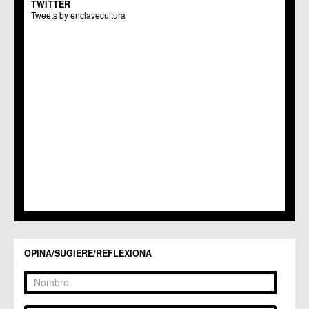
TWITTER
Centros Culturales
Tweets by enclavecultura
C.C. Puertas de Castilla
C.M. Nonduermas
C.M. Patiño
C.M. Puebla de Soto
C.C. Puente Tocinos
C.C. San Ginés
C.C. Sangonera la Seca
C.M. Sangonera la Verde
C.M. Santa Cruz
C.M. Santiago y Zaraiche
C.M. Santo Ángel
C.C. Sucina
C.C. Torreagüera
C.M. Valladolises
C.C. Zarandona
C.C. Zeneta
OPINA/SUGIERE/REFLEXIONA