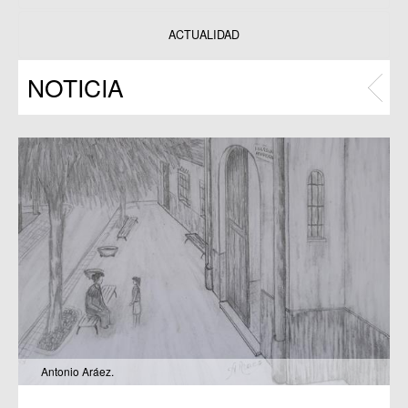
Datos y estadísticas
Exposiciones
ACTUALIDAD
Programas
NOTICIA
Publicaciones
Antonio Aráez.