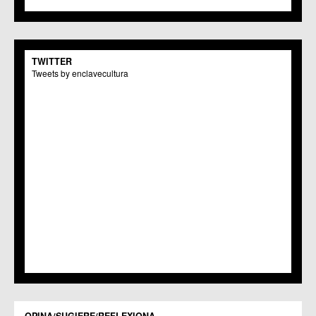
C.M. Monteagudo
C.C.S. La Paz
C.M. San Pio X
C.M. El Carmen
TWITTER
Centros Culturales
Tweets by enclavecultura
C.C. Puertas de Castilla
C.M. Nonduermas
C.M. Patiño
C.M. Puebla de Soto
C.C. Puente Tocinos
C.C. San Ginés
C.C. Sangonera la Seca
C.M. Sangonera la Verde
C.M. Santa Cruz
C.M. Santiago y Zaraiche
C.M. Santo Ángel
C.C. Sucina
C.C. Torreagüera
C.M. Valladolises
C.C. Zarandona
C.C. Zeneta