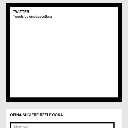
C.M. San Pio X
C.M. El Carmen
TWITTER
Centros Culturales
Tweets by enclavecultura
C.C. Puertas de Castilla
C.M. Nonduermas
C.M. Patiño
C.M. Puebla de Soto
C.C. Puente Tocinos
C.C. San Ginés
C.C. Sangonera la Seca
C.M. Sangonera la Verde
C.M. Santa Cruz
C.M. Santiago y Zaraiche
C.M. Santo Ángel
C.C. Sucina
C.C. Torreagüera
C.M. Valladolises
C.C. Zarandona
C.C. Zeneta
OPINA/SUGIERE/REFLEXIONA