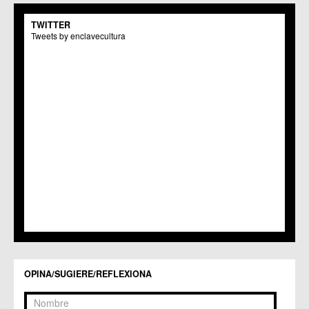
C.M. San Pio X
C.M. El Carmen
TWITTER
Centros Culturales
Tweets by enclavecultura
C.C. Puertas de Castilla
C.M. Nonduermas
C.M. Patiño
C.M. Puebla de Soto
C.C. Puente Tocinos
C.C. San Ginés
C.C. Sangonera la Seca
C.M. Sangonera la Verde
C.M. Santa Cruz
C.M. Santiago y Zaraiche
C.M. Santo Ángel
C.C. Sucina
C.C. Torreagüera
C.M. Valladolises
C.C. Zarandona
C.C. Zeneta
OPINA/SUGIERE/REFLEXIONA