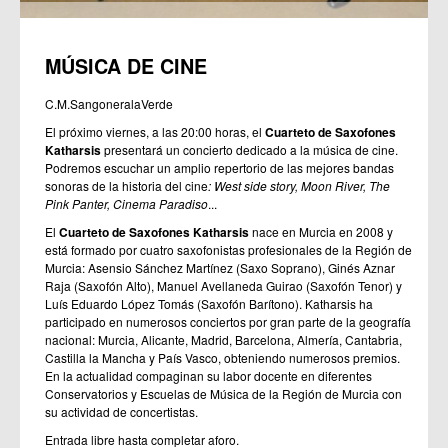
MÚSICA DE CINE
C.M.SangoneralaVerde
El próximo viernes, a las 20:00 horas, el
Cuarteto de Saxofones
Katharsis
presentará un concierto dedicado a la música de cine.
Podremos escuchar un amplio repertorio de las mejores bandas
sonoras de la historia del cine
: West side story, Moon River, The
Pink Panter, Cinema Paradiso
...
El
Cuarteto de Saxofones Katharsis
nace en Murcia en 2008 y
está formado por cuatro saxofonistas profesionales de la Región de
Murcia: Asensio Sánchez Martínez (Saxo Soprano), Ginés Aznar
Raja (Saxofón Alto), Manuel Avellaneda Guirao (Saxofón Tenor) y
Luís Eduardo López Tomás (Saxofón Barítono). Katharsis ha
participado en numerosos conciertos por gran parte de la geografía
nacional: Murcia, Alicante, Madrid, Barcelona, Almería, Cantabria,
Castilla la Mancha y País Vasco, obteniendo numerosos premios.
En la actualidad compaginan su labor docente en diferentes
Conservatorios y Escuelas de Música de la Región de Murcia con
su actividad de concertistas.
Entrada libre hasta completar aforo.