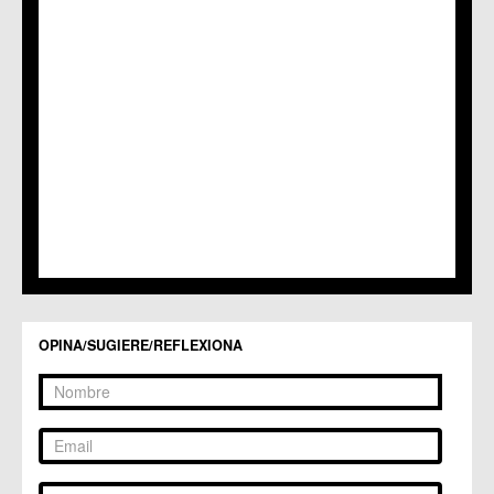
C.M. Patiño
C.M. Puebla de Soto
C.C. Puente Tocinos
C.C. San Ginés
C.C. Sangonera la Seca
C.M. Sangonera la Verde
C.M. Santa Cruz
C.M. Santiago y Zaraiche
C.M. Santo Ángel
C.C. Sucina
C.C. Torreagüera
C.M. Valladolises
C.C. Zarandona
C.C. Zeneta
OPINA/SUGIERE/REFLEXIONA