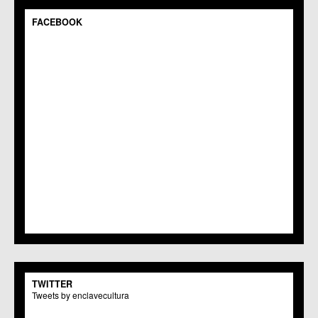
C.C.S. Espinardo
C.M. Gea y Truyols
FACEBOOK
C.C. Guadalupe
C.C. Javalí Nuevo
C.C. Javalí Viejo
C.M. Jerónimo y Avileses
C.M. La Albatalía
C.C. La Alberca
C.C. La Arboleja
C.M. La Raya
C.C. Llano de Brujas
C.C. Lobosillo
C.C. Los Dolores
C.C. Los Garres
C.M. Los Martínez del Puerto
C.C. LOS RAMOS
C.M. Monteagudo
C.C.S. La Paz
C.M. San Pio X
C.M. El Carmen
TWITTER
Centros Culturales
Tweets by enclavecultura
C.C. Puertas de Castilla
C.M. Nonduermas