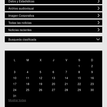
Datos y Estadísticas
Archivo audiovisual
Imagen Corporativa
Todas las noticias
Noticias recientes
Busqueda clasificada
POR ESPACIO
Mostrar todas
L
M
X
J
V
S
D
C.M. Baños y Mendigo
1
2
C.C. BENIAJÁN
C.M. Cañadas de San Pedro
3
4
5
6
7
8
9
C.M. Casillas
10
11
12
13
14
15
16
C.C. Churra
17
18
19
20
21
22
23
C.C. Cobatillas
24
25
26
27
28
29
30
C.C. Corvera
C.C. El Esparragal
31
C.C.S. El Palmar
Mostrar todas
C.M. El Raal