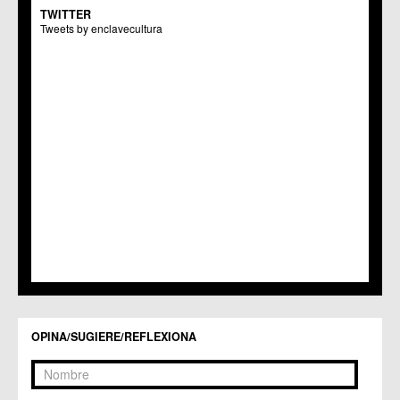
C.M. El Carmen
TWITTER
Centros Culturales
Tweets by enclavecultura
C.C. Puertas de Castilla
C.M. Nonduermas
C.M. Patiño
C.M. Puebla de Soto
C.C. Puente Tocinos
C.C. San Ginés
C.C. Sangonera la Seca
C.M. Sangonera la Verde
C.M. Santa Cruz
C.M. Santiago y Zaraiche
C.M. Santo Ángel
C.C. Sucina
C.C. Torreagüera
C.M. Valladolises
C.C. Zarandona
C.C. Zeneta
OPINA/SUGIERE/REFLEXIONA