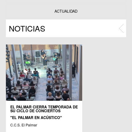
Datos y estadísticas
Exposiciones
ACTUALIDAD
Programas
NOTICIAS
Publicaciones
EL PALMAR CIERRA TEMPORADA DE
SU CICLO DE CONCIERTOS
"EL PALMAR EN ACÚSTICO"
C.C.S. El Palmar