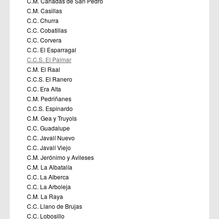
C.M. Cañadas de San Pedro
C.M. Casillas
C.C. Churra
C.C. Cobatillas
C.C. Corvera
C.C. El Esparragal
C.C.S. El Palmar
C.M. El Raal
C.C.S. El Ranero
C.C. Era Alta
C.M. Pedriñanes
C.C.S. Espinardo
C.M. Gea y Truyols
C.C. Guadalupe
C.C. Javalí Nuevo
C.C. Javalí Viejo
C.M. Jerónimo y Avileses
C.M. La Albatalía
C.C. La Alberca
C.C. La Arboleja
C.M. La Raya
C.C. Llano de Brujas
C.C. Lobosillo