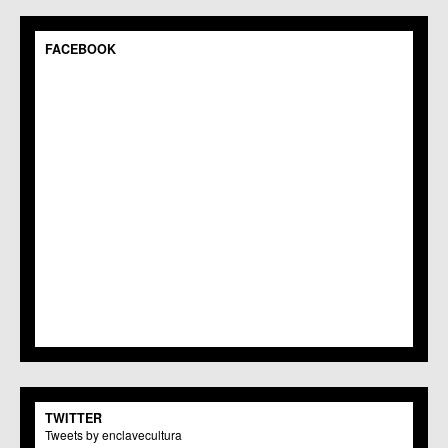
C.M. Pedriñanes
C.C.S. Espinardo
C.M. Gea y Truyols
FACEBOOK
C.C. Guadalupe
C.C. Javalí Nuevo
C.C. Javalí Viejo
C.M. Jerónimo y Avileses
C.M. La Albatalía
C.C. La Alberca
C.C. La Arboleja
C.M. La Raya
C.C. Llano de Brujas
C.C. Lobosillo
C.C. Los Dolores
C.C. Los Garres
C.M. Los Martínez del Puerto
C.C. LOS RAMOS
C.M. Monteagudo
C.C.S. La Paz
C.M. San Pio X
C.M. El Carmen
TWITTER
Centros Culturales
Tweets by enclavecultura
C.C. Puertas de Castilla