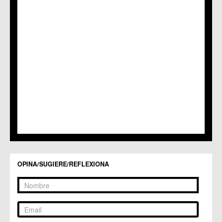
C.M. Nonduermas
C.M. Patiño
C.M. Puebla de Soto
C.C. Puente Tocinos
C.C. San Ginés
C.C. Sangonera la Seca
C.M. Sangonera la Verde
C.M. Santa Cruz
C.M. Santiago y Zaraiche
C.M. Santo Ángel
C.C. Sucina
C.C. Torreagüera
C.M. Valladolises
C.C. Zarandona
C.C. Zeneta
OPINA/SUGIERE/REFLEXIONA