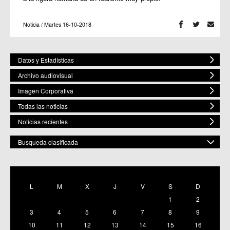
Noticia / Martes 16-10-2018
Datos y Estadísticas
Archivo audiovisual
Imagen Corporativa
Todas las noticias
Noticias recientes
Busqueda clasificada
POR ESPACIO
Mostrar todas
L
M
X
J
V
S
D
C.M. Baños y Mendigo
1
2
C.C. BENIAJÁN
C.M. Cañadas de San Pedro
3
4
5
6
7
8
9
C.M. Casillas
10
11
12
13
14
15
16