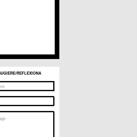
San Ginés
Sangonera la Seca
Sangonera la Verde
Santa Cruz
Santiago y Zaraiche
Santo Ángel
Sucina
Torreagüera
Valladolises
 Zarandona
Zeneta
SUGIERE/REFLEXIONA