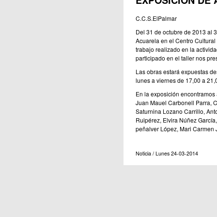
EXPOSICIÓN DE 
Publicaciones
C.C.S.ElPalmar
Del 31 de octubre de 2013 al 3
Acuarela en el Centro Cultural
trabajo realizado en la activi
participado en el taller nos pre
Las obras estará expuestas desd
lunes a viernes de 17,00 a 21,
En la exposición encontramos 
Juan Mauel Carbonell Parra, C
Saturnina Lozano Carrillo, An
Ruipérez, Elvira Núñez García
peñalver López, Mari Carmen 
Noticia / Lunes 24-03-2014