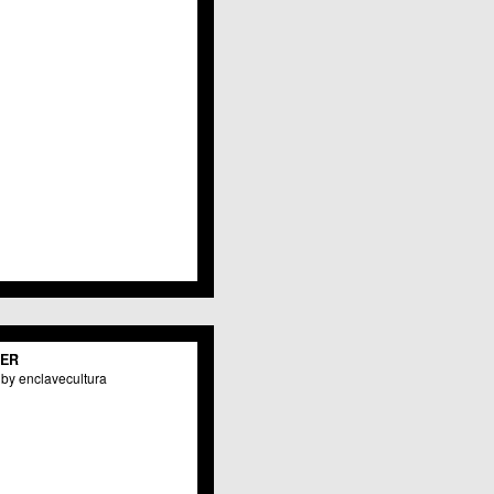
Javalí Viejo
Jerónimo y Avileses
La Albatalía
La Alberca
La Arboleja
 La Raya
Llano de Brujas
Lobosillo
Los Dolores
Los Garres
Los Martínez del Puerto
 LOS RAMOS
 Monteagudo
. La Paz
San Pio X
 El Carmen
TER
os Culturales
by enclavecultura
Puertas de Castilla
 Nonduermas
Patiño
Puebla de Soto
Puente Tocinos