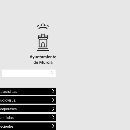
stadísticas
audiovisual
orporativa
 noticias
recientes