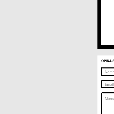
C.C. 
C.C. 
C.M. 
C.M. 
C.M. 
C.M. 
C.C. 
C.C. 
C.M. 
C.C.
C.C. 
OPINA/