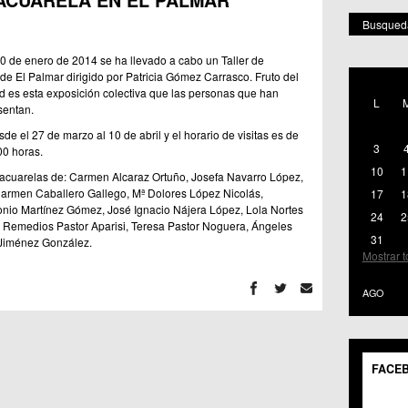
ACUARELA EN EL PALMAR
Busqueda
0 de enero de 2014 se ha llevado a cabo un Taller de
POR 
 de El Palmar dirigido por Patricia Gómez Carrasco. Fruto del
Mostr
dad es esta exposición colectiva que las personas que han
L
C.M.
sentan.
C.C.
e el 27 de marzo al 10 de abril y el horario de visitas es de
C.M.
3
00 horas.
C.M. 
10
1
acuarelas de: Carmen Alcaraz Ortuño, Josefa Navarro López,
C.C. 
armen Caballero Gallego, Mª Dolores López Nicolás,
17
1
C.C. 
tonio Martínez Gómez, José Ignacio Nájera López, Lola Nortes
24
2
C.C. 
, Remedios Pastor Aparisi, Teresa Pastor Noguera, Ángeles
C.C. 
31
Jiménez González.
C.C.S
Mostrar 
C.M. 
C.C.S
AGO
C.C. 
C.M. 
C.C.S
C.M. 
FACE
C.C.
C.C. 