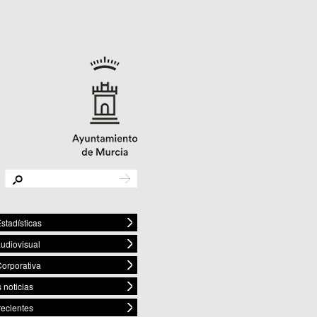
stadísticas
audiovisual
orporativa
 noticias
recientes