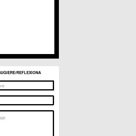
San Ginés
Sangonera la Seca
Sangonera la Verde
Santa Cruz
Santiago y Zaraiche
Santo Ángel
Sucina
Torreagüera
Valladolises
 Zarandona
Zeneta
SUGIERE/REFLEXIONA