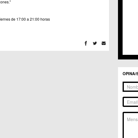
C.C. 
ones."
C.C. 
C.M. 
viernes de 17:00 a 21:00 horas
C.M. 
C.M. 
C.M. 
C.C. 
C.C. 
C.M. 
C.C.
C.C. 
OPINA/