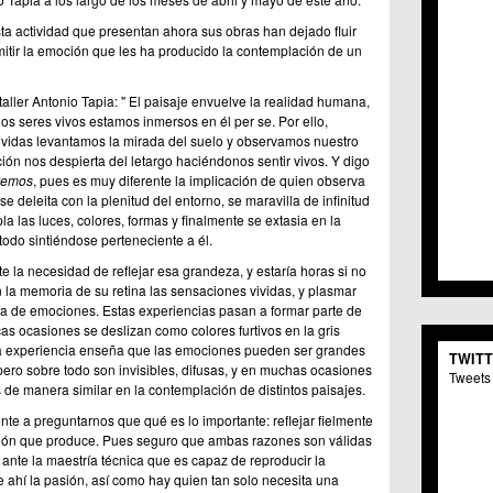
C.C. 
sta actividad que presentan ahora sus obras han dejado fluir
C.M. 
smitir la emoción que les ha producido la contemplación de un
C.M. 
C.C. 
C.C. 
taller Antonio Tapia: " El paisaje envuelve la realidad humana,
os seres vivos estamos inmersos en él per se. Por ello,
C.M.
vidas levantamos la mirada del suelo y observamos nuestro
C.C. 
ión nos despierta del letargo haciéndonos sentir vivos. Y digo
C.C. 
vemos
, pues es muy diferente la implicación de quien observa
C.C. 
e deleita con la plenitud del entorno, se maravilla de infinitud
C.C. 
 las luces, colores, formas y finalmente se extasia en la
C.M. 
odo sintiéndose perteneciente a él.
C.C.
e la necesidad de reflejar esa grandeza, y estaría horas si no
C.M.
la memoria de su retina las sensaciones vividas, y plasmar
C.C.S
ia de emociones. Estas experiencias pasan a formar parte de
C.M. 
cas ocasiones se deslizan como colores furtivos en la gris
C.M.
o la experiencia enseña que las emociones pueden ser grandes
TWIT
Centr
ero sobre todo son invisibles, difusas, y en muchas ocasiones
Tweets 
C.C. 
e manera similar en la contemplación de distintos paisajes.
C.M.
ente a preguntarnos que qué es lo importante: reflejar fielmente
C.M. 
oción que produce. Pues seguro que ambas razones son válidas
C.M. 
nte la maestría técnica que es capaz de reproducir la
C.C. 
e ahí la pasión, así como hay quien tan solo necesita una