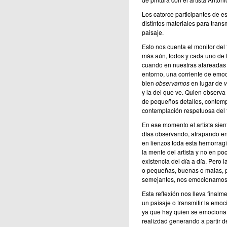
Los catorce participantes de e
distintos materiales para tran
paisaje.
Esto nos cuenta el monitor del 
más aún, todos y cada uno de l
cuando en nuestras atareadas 
entorno, una corriente de emoc
bien
observamos
en lugar de
y la del que ve. Quien observa s
de pequeños detalles, contempla
contemplación respetuosa del t
En ese momento el artista sient
días observando, atrapando en 
en lienzos toda esta hemorrag
la mente del artista y no en po
existencia del día a día. Per
o pequeñas, buenas o malas, p
semejantes, nos emocionamos d
Esta reflexión nos lleva finalm
un paisaje o transmitir la em
ya que hay quien se emociona a
realizdad generando a partir d