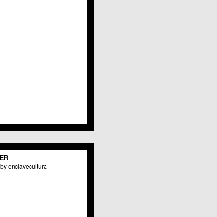
Javalí Viejo
Jerónimo y Avileses
La Albatalía
La Alberca
La Arboleja
 La Raya
Llano de Brujas
Lobosillo
Los Dolores
Los Garres
Los Martínez del Puerto
 LOS RAMOS
 Monteagudo
. La Paz
San Pio X
 El Carmen
TER
os Culturales
by enclavecultura
Puertas de Castilla
 Nonduermas
Patiño
Puebla de Soto
Puente Tocinos