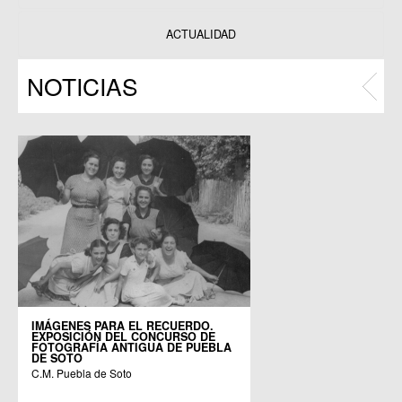
Datos y estadísticas
Exposiciones
ACTUALIDAD
Programas
NOTICIAS
Publicaciones
IMÁGENES PARA EL RECUERDO.
EXPOSICIÓN DEL CONCURSO DE
FOTOGRAFÍA ANTIGUA DE PUEBLA
DE SOTO
C.M. Puebla de Soto