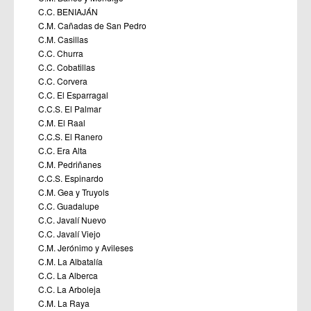
C.C. BENIAJÁN
C.M. Cañadas de San Pedro
C.M. Casillas
C.C. Churra
C.C. Cobatillas
C.C. Corvera
C.C. El Esparragal
C.C.S. El Palmar
C.M. El Raal
C.C.S. El Ranero
C.C. Era Alta
C.M. Pedriñanes
C.C.S. Espinardo
C.M. Gea y Truyols
C.C. Guadalupe
C.C. Javalí Nuevo
C.C. Javalí Viejo
C.M. Jerónimo y Avileses
C.M. La Albatalía
C.C. La Alberca
C.C. La Arboleja
C.M. La Raya