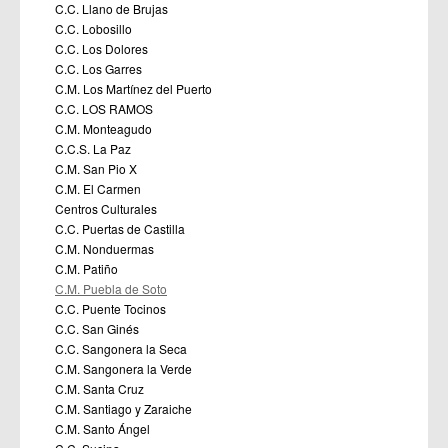
C.C. Llano de Brujas
C.C. Lobosillo
C.C. Los Dolores
C.C. Los Garres
C.M. Los Martínez del Puerto
C.C. LOS RAMOS
C.M. Monteagudo
C.C.S. La Paz
C.M. San Pio X
C.M. El Carmen
Centros Culturales
C.C. Puertas de Castilla
C.M. Nonduermas
C.M. Patiño
C.M. Puebla de Soto
C.C. Puente Tocinos
C.C. San Ginés
C.C. Sangonera la Seca
C.M. Sangonera la Verde
C.M. Santa Cruz
C.M. Santiago y Zaraiche
C.M. Santo Ángel