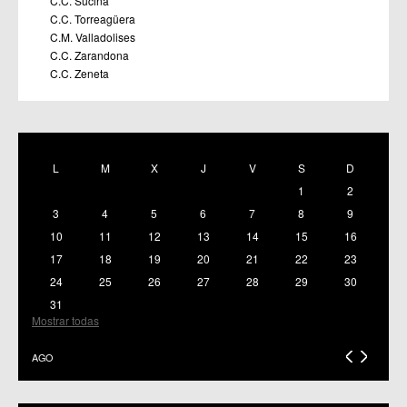
C.C. Sucina
C.C. Torreagüera
C.M. Valladolises
C.C. Zarandona
C.C. Zeneta
L
M
X
J
V
S
D
1
2
3
4
5
6
7
8
9
10
11
12
13
14
15
16
17
18
19
20
21
22
23
24
25
26
27
28
29
30
31
Mostrar todas
AGO