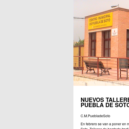
Publicaciones
NUEVOS TALLER
PUEBLA DE SOT
C.M.PuebladeSoto
En febrero se van a poner en m
Soto. Talleres de bordado tradici