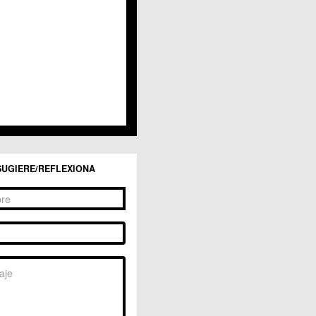
San Ginés
Sangonera la Seca
Sangonera la Verde
Santa Cruz
Santiago y Zaraiche
Santo Ángel
Sucina
Torreagüera
Valladolises
 Zarandona
Zeneta
SUGIERE/REFLEXIONA