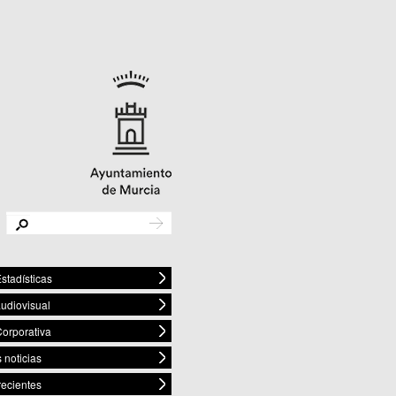
stadísticas
audiovisual
orporativa
 noticias
recientes