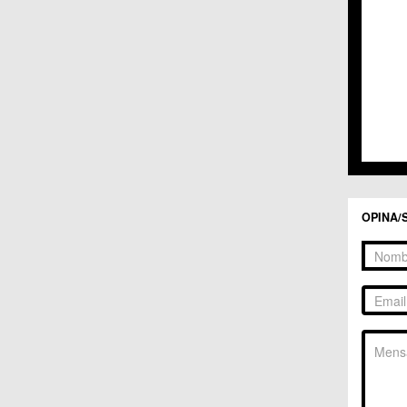
C.C. 
C.C. 
C.M. 
C.M. 
C.M. 
C.M. 
C.C. 
C.C. 
C.M. 
C.C.
C.C. 
OPINA/