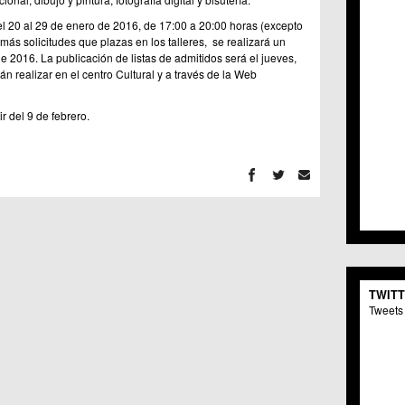
C.C. 
l 20 al 29 de enero de 2016, de 17:00 a 20:00 horas (excepto
C.M. 
más solicitudes que plazas en los talleres, se realizará un
C.M. 
de 2016. La publicación de listas de admitidos será el jueves,
C.C. 
án realizar en el centro Cultural y a través de la Web
C.C. 
C.M.
r del 9 de febrero.
C.C. 
C.C. 
C.C. 
C.C. 
C.M. 
C.C.
C.M.
C.C.S
C.M. 
C.M.
TWIT
Centr
Tweets 
C.C. 
C.M.
C.M. 
C.M. 
C.C. 