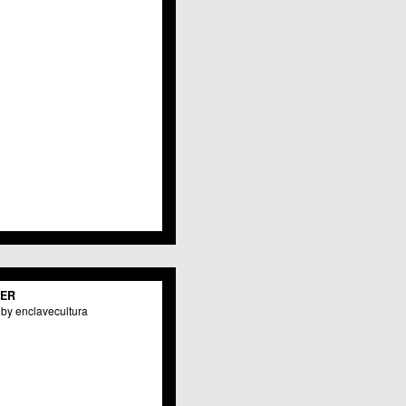
Javalí Viejo
Jerónimo y Avileses
La Albatalía
La Alberca
La Arboleja
 La Raya
Llano de Brujas
Lobosillo
Los Dolores
Los Garres
Los Martínez del Puerto
 LOS RAMOS
 Monteagudo
. La Paz
San Pio X
 El Carmen
TER
os Culturales
by enclavecultura
Puertas de Castilla
 Nonduermas
Patiño
Puebla de Soto
Puente Tocinos