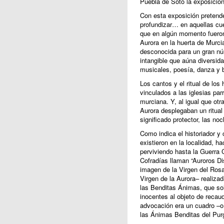
Puebla de Soto la exposición 
Con esta exposición pretende
profundizar… en aquellas cue
que en algún momento fueron 
Aurora en la huerta de Murcia
desconocida para un gran nú
intangible que aúna diversid
musicales, poesía, danza y ba
Los cantos y el ritual de lo
vinculados a las iglesias par
murciana. Y, al igual que ot
Aurora desplegaban un ritual 
significado protector, las no
Como indica el historiador 
existieron en la localidad, ha
perviviendo hasta la Guerra 
Cofradías llaman “Auroros Dis
imagen de la Virgen del Rosa
Virgen de la Aurora– realizada
las Benditas Ánimas, que sol
inocentes al objeto de recau
advocación era un cuadro –o 
las Ánimas Benditas del Purg