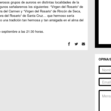
C.C. 
erosos grupos de auroros en distintas localidades de la
C.C. 
lgunos señalaremos los siguientes: “Virgen del Rosario” de
C.M. 
ra del Carmen y “Virgen del Rosario” de Rincón de Seca,
ra del Rosario” de Santa Cruz… que hermoso sería
C.M. 
o una tradición tan hermosa y tan arraigada en el alma del
C.M. 
C.M. 
C.C. 
e septiembre a las 21:30 horas.
C.C. 
C.M. 
C.C.
C.C. 
OPINA/