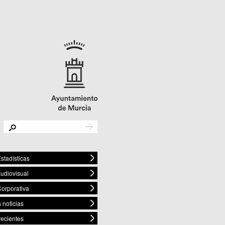
stadísticas
audiovisual
orporativa
 noticias
recientes