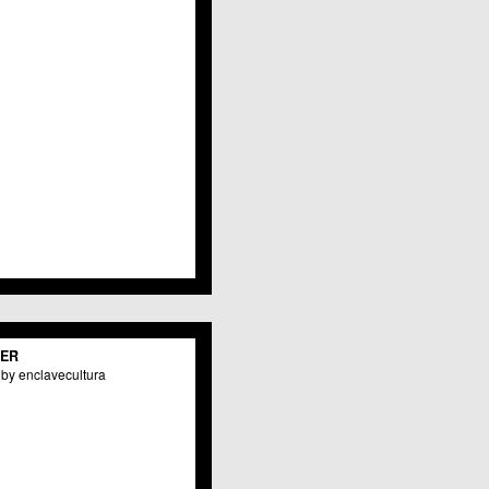
Javalí Viejo
Jerónimo y Avileses
La Albatalía
La Alberca
La Arboleja
 La Raya
Llano de Brujas
Lobosillo
Los Dolores
Los Garres
Los Martínez del Puerto
 LOS RAMOS
 Monteagudo
. La Paz
San Pio X
 El Carmen
TER
os Culturales
by enclavecultura
Puertas de Castilla
 Nonduermas
Patiño
Puebla de Soto
Puente Tocinos