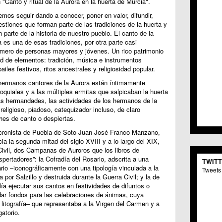
"Canto y ritual de la Aurora en la huerta de Murcia".
C.C. 
mos seguir dando a conocer, poner en valor, difundir,
C.M. 
stiones que forman parte de las tradiciones de la huerta y
C.M. 
parte de la historia de nuestro pueblo. El canto de la
C.C. 
 es una de esas tradiciones, por otra parte casi
C.C. 
mero de personas mayores y jóvenes. Un rico patrimonio
C.M.
ad de elementos: tradición, música e instrumentos
C.C. 
iles festivos, ritos ancestrales y religiosidad popular.
C.C. 
s hermanos cantores de la Aurora están íntimamente
C.C. 
roquiales y a las múltiples ermitas que salpicaban la huerta
C.C. 
ras hermandades, las actividades de los hermanos de la
C.M. 
religioso, piadoso, catequizador incluso, de claro
C.C.
ches de canto o despiertas.
C.M.
y cronista de Puebla de Soto Juan José Franco Manzano,
C.C.S
cia la segunda mitad del siglo XVIII y a lo largo del XIX,
C.M. 
Civil, dos Campanas de Auroros que los libros de
C.M.
pertadores”: la Cofradía del Rosario, adscrita a una
TWIT
Centr
rio –iconográficamente con una tipología vinculada a la
Tweets 
C.C. 
 por Salzillo y destruida durante la Guerra Civil; y la de
C.M.
ía ejecutar sus cantos en festividades de difuntos o
C.M. 
dar fondos para las celebraciones de ánimas, cuya
litografía– que representaba a la Virgen del Carmen y a
C.M. 
atorio.
C.C. 