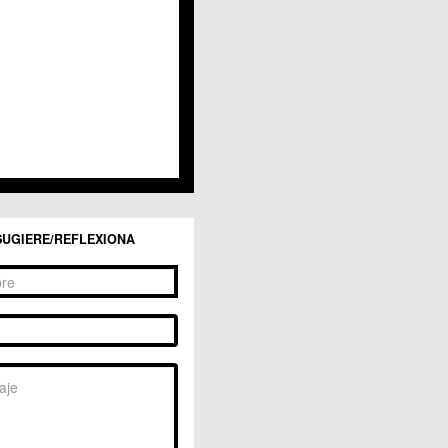
San Ginés
Sangonera la Seca
Sangonera la Verde
Santa Cruz
Santiago y Zaraiche
Santo Ángel
Sucina
Torreagüera
Valladolises
 Zarandona
Zeneta
SUGIERE/REFLEXIONA