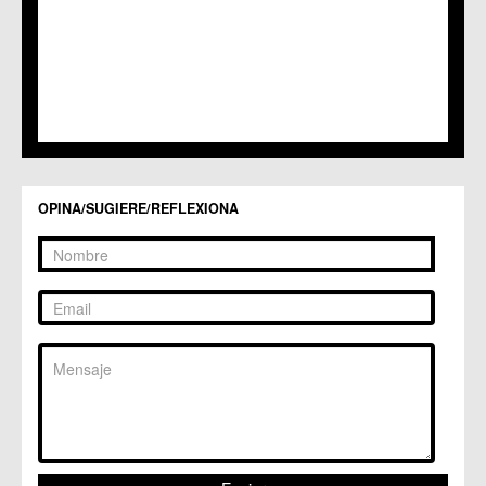
C.M. Santa Cruz
C.M. Santiago y Zaraiche
C.M. Santo Ángel
C.C. Sucina
C.C. Torreagüera
C.M. Valladolises
C.C. Zarandona
C.C. Zeneta
OPINA/SUGIERE/REFLEXIONA