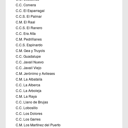
C.C. Corvera
C.C. El Esparragal
C.C.S. El Palmar
C.M. El Raal
C.C.S. El Ranero
C.C. Era Alta
C.M. Pedriñanes
C.C.S. Espinardo
C.M. Gea y Truyols
C.C. Guadalupe
C.C. Javalí Nuevo
C.C. Javalí Viejo
C.M. Jerónimo y Avileses
C.M. La Albatalía
C.C. La Alberca
C.C. La Arboleja
C.M. La Raya
C.C. Llano de Brujas
C.C. Lobosillo
C.C. Los Dolores
C.C. Los Garres
C.M. Los Martínez del Puerto