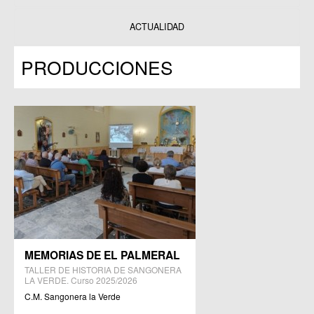
Datos y estadísticas
Exposiciones
ACTUALIDAD
Programas
PRODUCCIONES
Publicaciones
MEMORIAS DE EL PALMERAL
TALLER DE HISTORIA DE SANGONERA
LA VERDE. Curso 2025/2026
C.M. Sangonera la Verde