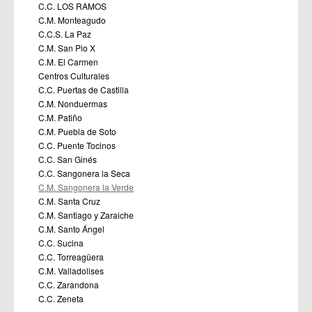
C.C. LOS RAMOS
C.M. Monteagudo
C.C.S. La Paz
C.M. San Pio X
C.M. El Carmen
Centros Culturales
C.C. Puertas de Castilla
C.M. Nonduermas
C.M. Patiño
C.M. Puebla de Soto
C.C. Puente Tocinos
C.C. San Ginés
C.C. Sangonera la Seca
C.M. Sangonera la Verde
C.M. Santa Cruz
C.M. Santiago y Zaraiche
C.M. Santo Ángel
C.C. Sucina
C.C. Torreagüera
C.M. Valladolises
C.C. Zarandona
C.C. Zeneta