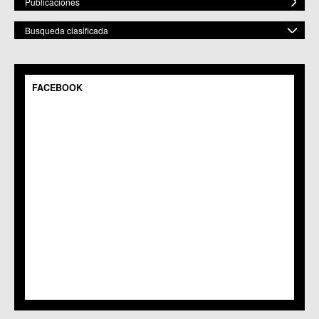
Publicaciones
Busqueda clasificada
POR ESPACIO
Mostrar todos
FACEBOOK
C.M. Baños y Mendigo
C.C. BENIAJÁN
C.M. Cañadas de San Pedro
C.M. Casillas
C.C. Churra
C.C. Cobatillas
C.C. Corvera
C.C. El Esparragal
C.C.S. El Palmar
C.M. El Raal
C.C.S. El Ranero
C.C. Era Alta
C.M. Pedriñanes
C.C.S. Espinardo
C.M. Gea y Truyols
C.C. Guadalupe