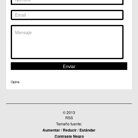
C.C. San Ginés
C.C. Sangonera la Seca
C.M. Sangonera la Verde
C.M. Santa Cruz
C.M. Santiago y Zaraiche
C.M. Santo Ángel
C.C. Sucina
C.C. Torreagüera
C.M. Valladolises
C.C. Zarandona
C.C. Zeneta
Opina
© 2013
RSS
Tamaño fuente:
Aumentar
/
Reducir
/
Estándar
Contraste Negro