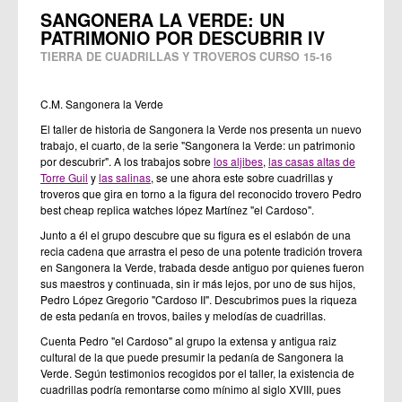
SANGONERA LA VERDE: UN
PATRIMONIO POR DESCUBRIR IV
TIERRA DE CUADRILLAS Y TROVEROS CURSO 15-16
C.M. Sangonera la Verde
El taller de historia de Sangonera la Verde nos presenta un nuevo
trabajo, el cuarto, de la serie "Sangonera la Verde: un patrimonio
por descubrir". A los trabajos sobre
los aljibes
,
las casas altas de
Torre Guil
y
las salinas
, se une ahora este sobre cuadrillas y
troveros que gira en torno a la figura del reconocido trovero Pedro
best cheap replica watches
lópez Martínez "el Cardoso".
Junto a él el grupo descubre que su figura es el eslabón de una
recia cadena que arrastra el peso de una potente tradición trovera
en Sangonera la Verde, trabada desde antiguo por quienes fueron
sus maestros y continuada, sin ir más lejos, por uno de sus hijos,
Pedro López Gregorio "Cardoso II". Descubrimos pues la riqueza
de esta pedanía en trovos, bailes y melodías de cuadrillas.
Cuenta Pedro "el Cardoso" al grupo la extensa y antigua raiz
cultural de la que puede presumir la pedanía de Sangonera la
Verde. Según testimonios recogidos por el taller, la existencia de
cuadrillas podría remontarse como mínimo al siglo XVIII, pues