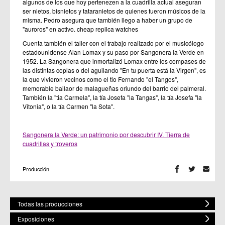
algunos de los que hoy pertenezen a la cuadrilla actual aseguran
ser nietos, bisnietos y tataranietos de quienes fueron músicos de la
misma. Pedro asegura que también llego a haber un grupo de
"auroros" en activo.
cheap replica watches
Cuenta también el taller con el trabajo realizado por el musicólogo
estadounidense Alan Lomax y su paso por Sangonera la Verde en
1952. La Sangonera que inmortalizó Lomax entre los compases de
las distintas coplas o del aguilando "En tu puerta está la Virgen", es
la que vivieron vecinos como el tio Fernando "el Tangos",
memorable bailaor de malagueñas oriundo del barrio del palmeral.
También la "tia Carmela", la tía Josefa "la Tangas", la tía Josefa "la
Vitonia", o la tía Carmen "la Sota".
Sangonera la Verde: un patrimonio por descubrir IV. Tierra de
cuadrillas y troveros
Producción
Todas las producciones
Exposiciones