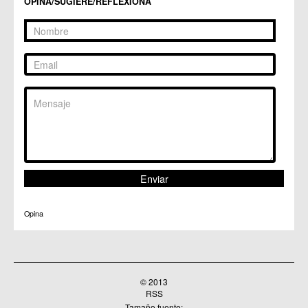
OPINA/SUGIERE/REFLEXIONA
C.M. Patiño
C.M. Puebla de Soto
C.C. Puente Tocinos
C.C. San Ginés
C.C. Sangonera la Seca
C.M. Sangonera la Verde
C.M. Santa Cruz
C.M. Santiago y Zaraiche
C.M. Santo Ángel
C.C. Sucina
C.C. Torreagüera
C.M. Valladolises
C.C. Zarandona
C.C. Zeneta
Opina
© 2013
RSS
Tamaño fuente: