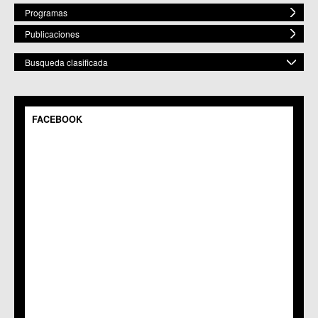
Programas
Publicaciones
Busqueda clasificada
POR ESPACIO
Mostrar todos
FACEBOOK
C.M. Baños y Mendigo
C.C. BENIAJÁN
C.M. Cañadas de San Pedro
C.M. Casillas
C.C. Churra
C.C. Cobatillas
C.C. Corvera
C.C. El Esparragal
C.C.S. El Palmar
C.M. El Raal
C.C.S. El Ranero
C.C. Era Alta
C.M. Pedriñanes
C.C.S. Espinardo