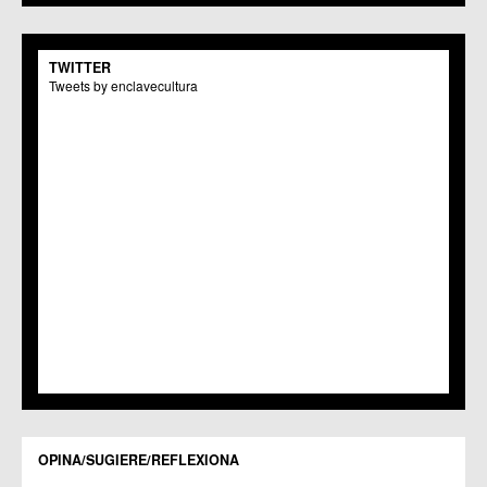
C.C.S. La Paz
C.M. San Pio X
C.M. El Carmen
TWITTER
Centros Culturales
Tweets by enclavecultura
C.C. Puertas de Castilla
C.M. Nonduermas
C.M. Patiño
C.M. Puebla de Soto
C.C. Puente Tocinos
C.C. San Ginés
C.C. Sangonera la Seca
C.M. Sangonera la Verde
C.M. Santa Cruz
C.M. Santiago y Zaraiche
C.M. Santo Ángel
C.C. Sucina
C.C. Torreagüera
C.M. Valladolises
C.C. Zarandona
C.C. Zeneta
OPINA/SUGIERE/REFLEXIONA