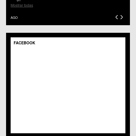
C.C.S. El Palmar
Mostrar todas
C.M. El Raal
C.C.S. El Ranero
AGO
C.C. Era Alta
C.M. Pedriñanes
C.C.S. Espinardo
C.M. Gea y Truyols
FACEBOOK
C.C. Guadalupe
C.C. Javalí Nuevo
C.C. Javalí Viejo
C.M. Jerónimo y Avileses
C.M. La Albatalía
C.C. La Alberca
C.C. La Arboleja
C.M. La Raya
C.C. Llano de Brujas
C.C. Lobosillo
C.C. Los Dolores
C.C. Los Garres
C.M. Los Martínez del Puerto
C.C. LOS RAMOS
C.M. Monteagudo