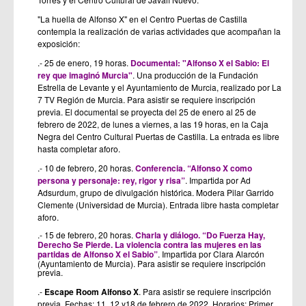
"La huella de Alfonso X" en el Centro Puertas de Castilla
contempla la realización de varias actividades que acompañan la
exposición:
.- 25 de enero, 19 horas.
Documental: "Alfonso X el Sabio: El
rey que imaginó Murcia"
. Una producción de la Fundación
Estrella de Levante y el Ayuntamiento de Murcia, realizado por La
7 TV Región de Murcia. Para asistir se requiere inscripción
previa. El documental se proyecta del 25 de enero al 25 de
febrero de 2022, de lunes a viernes, a las 19 horas, en la Caja
Negra del Centro Cultural Puertas de Castilla. La entrada es libre
hasta completar aforo.
.- 10 de febrero, 20 horas.
Conferencia. “Alfonso X como
persona y personaje: rey, rigor y risa”
. Impartida por Ad
Adsurdum, grupo de divulgación histórica. Modera Pilar Garrido
Clemente (Universidad de Murcia). Entrada libre hasta completar
aforo.
.- 15 de febrero, 20 horas.
Charla y diálogo. “Do Fuerza Hay,
Derecho Se Pierde. La violencia contra las mujeres en las
partidas de Alfonso X el Sabio”
. Impartida por Clara Alarcón
(Ayuntamiento de Murcia). Para asistir se requiere inscripción
previa.
.-
Escape Room Alfonso X
.
Para asistir se requiere inscripción
previa. Fechas: 11, 12 y18 de febrero de 2022. Horarios: Primer