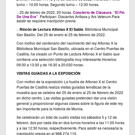
turno – 10:00 horas. Segundo turno – 12:30 horas.
.- 25 de febreo de 2022, 20 horas.
Concierto de Clausura. “El Fin
De Una Era”
. Participan: Discantvs Antiqva y Ars Veterum.Para
asistir se requiere inscripción previa.
.-
Rincón de Lectura Alfonso X El Sabio
. Biblioteca Municipal
San Basilio. Del 25 de enero al 25 de febrero de 2022.
Con motivo del centenario del nacimiento del rey Alfonso X la
Biblioteca Municipal San Basilio, ubicada en el Centro Puertas de
Castilla, ha creado un Punto de Lectura Alfonso X el Sabio que
contiene una selección bibliografía muy interesante.Horarios:
09:30 a 13:30 y de 16:30 a 20:030 horas.
VISITAS GUIADAS A LA EXPOSICIÓN
Con motivo de la exposición La huella de Alfonso X el Centro
Puertas de Castilla realiza visitas guiadas temáticas de la
muestra que se celebra del 25 de enero al 25 de febrero de 2022
en dicho centro. Las visitas guiadas pretenden dar una visión
general y proporcionar algunas claves sobre la figura de este rey
tan importante para la historia de Murcia.
Se celebrarán un total de cuatro visitas los sábados 5 y 12 de
febrero, dos por cada día en dos turnos horarios a las 11:00 horas
y a las 12:30 horas, respectivamente. Para asistir es necesaria la
inscripción previa en el 968 274 110.