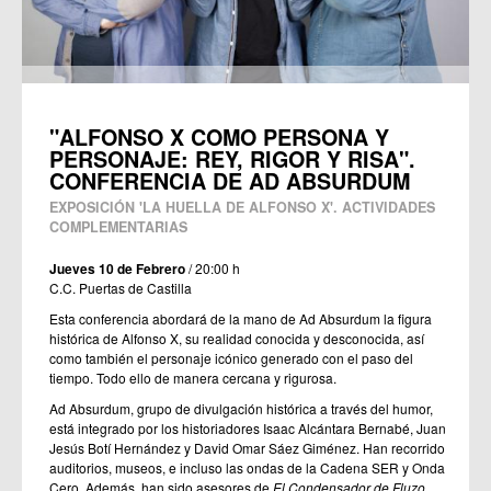
"ALFONSO X COMO PERSONA Y
PERSONAJE: REY, RIGOR Y RISA".
CONFERENCIA DE AD ABSURDUM
EXPOSICIÓN 'LA HUELLA DE ALFONSO X'. ACTIVIDADES
COMPLEMENTARIAS
Jueves 10 de Febrero
/ 20:00 h
C.C. Puertas de Castilla
Esta conferencia abordará de la mano de Ad Absurdum la figura
histórica de Alfonso X, su realidad conocida y desconocida, así
como también el personaje icónico generado con el paso del
tiempo. Todo ello de manera cercana y rigurosa.
Ad Absurdum, grupo de divulgación histórica a través del humor,
está integrado por los historiadores Isaac Alcántara Bernabé, Juan
Jesús Botí Hernández y David Omar Sáez Giménez. Han recorrido
auditorios, museos, e incluso las ondas de la Cadena SER y Onda
Cero. Además, han sido asesores de
El Condensador de Fluzo
,