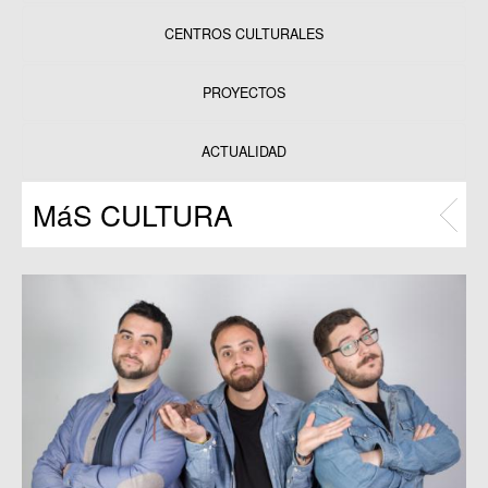
CENTROS CULTURALES
Equipamientos
PROYECTOS
Datos y estadísticas
Exposiciones
ACTUALIDAD
Programas
MáS CULTURA
Publicaciones