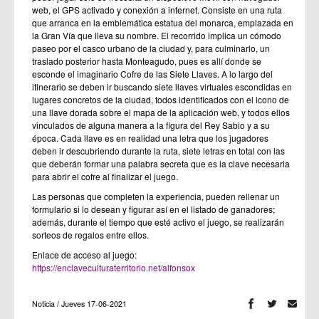
web, el GPS activado y conexión a internet. Consiste en una ruta
que arranca en la emblemática estatua del monarca, emplazada en
la Gran Vía que lleva su nombre. El recorrido implica un cómodo
paseo por el casco urbano de la ciudad y, para culminarlo, un
traslado posterior hasta Monteagudo, pues es allí donde se
esconde el imaginario Cofre de las Siete Llaves. A lo largo del
itinerario se deben ir buscando siete llaves virtuales escondidas en
lugares concretos de la ciudad, todos identificados con el icono de
una llave dorada sobre el mapa de la aplicación web, y todos ellos
vinculados de alguna manera a la figura del Rey Sabio y a su
época. Cada llave es en realidad una letra que los jugadores
deben ir descubriendo durante la ruta, siete letras en total con las
que deberán formar una palabra secreta que es la clave necesaria
para abrir el cofre al finalizar el juego.
Las personas que completen la experiencia, pueden rellenar un
formulario si lo desean y figurar así en el listado de ganadores;
además, durante el tiempo que esté activo el juego, se realizarán
sorteos de regalos entre ellos.
Enlace de acceso al juego:
https://enclaveculturaterritorio.net/alfonsox
Noticia / Jueves 17-06-2021