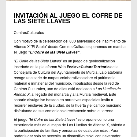
INVITACIÓN AL JUEGO EL COFRE DE
LAS SIETE LLAVES
CentrosCulturales
Con motivo de la celebración del 800 aniversario del nacimiento de
Alfonso X "El Sabio" desde Centros Culturales ponemos en marcha
el juego
.
"El Cofre de las Siete Llaves"
“El Cofre de las Siete Llaves”
es un juego de geolocalización
insertado en la plataforma Web
EnclaveCulturaTerritorio
de la
Concejalía de Cultura del Ayuntamiento de Murcia. La plataforma
recoge una serie de mapas colaborativos sobre el patrimonio
material e inmaterial del municipio, impulsados desde la red de
Centros Culturales, uno de ellos está dedicado a
Las Huellas de
Alfonso X
, al legado del monarca y a la Murcia medieval. Este
soporte divulgativo basado en narrativas espaciales invita a
recorrer enclaves de la ciudad, de la huerta y el campo murciano,
disfrutando de sus contenidos directamente sobre el terreno.
El juego
"El Cofre de las Siete Llaves"
se propone como una
experiencia más en el mapa de Las Huellas de Alfonso X, abierta a
la participación de familias y personas de cualquier edad. Para
poder jugar solo se necesita un dispositivo móvil con navegador