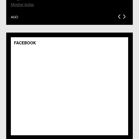
C.C.S. El Palmar
Mostrar todas
C.M. El Raal
C.C.S. El Ranero
AGO
C.C. Era Alta
C.M. Pedriñanes
C.C.S. Espinardo
C.M. Gea y Truyols
FACEBOOK
C.C. Guadalupe
C.C. Javalí Nuevo
C.C. Javalí Viejo
C.M. Jerónimo y Avileses
C.M. La Albatalía
C.C. La Alberca
C.C. La Arboleja
C.M. La Raya
C.C. Llano de Brujas
C.C. Lobosillo
C.C. Los Dolores
C.C. Los Garres
C.M. Los Martínez del Puerto
C.C. LOS RAMOS
C.M. Monteagudo