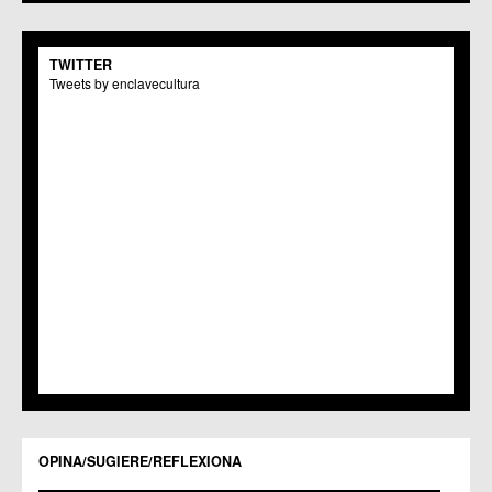
C.C.S. La Paz
C.M. San Pio X
C.M. El Carmen
TWITTER
Centros Culturales
Tweets by enclavecultura
C.C. Puertas de Castilla
C.M. Nonduermas
C.M. Patiño
C.M. Puebla de Soto
C.C. Puente Tocinos
C.C. San Ginés
C.C. Sangonera la Seca
C.M. Sangonera la Verde
C.M. Santa Cruz
C.M. Santiago y Zaraiche
C.M. Santo Ángel
C.C. Sucina
C.C. Torreagüera
C.M. Valladolises
C.C. Zarandona
C.C. Zeneta
OPINA/SUGIERE/REFLEXIONA