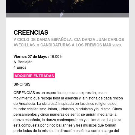
CREENCIAS
V CICLO DE DANZA ESPAÑOLA. CIA DANZA JUAN CARLOS
AVECILLAS. 3 CANDIDATURAS A LOS PREMIOS MAX 2020.
Viernes 07 de Mayo
/ 19:00 h
A. Beniaján
4 Euros
ADQUIRIR ENTRADAS
SINOPSIS
CREENCIAS es un espectáculo, es una expresión, es un
movimiento que recoge toda la esencia y la historia de cada rincón
de Andalucía. La obra está inspirada en las cinco religiones del
mundo: cristianismo, islam, judaísmo, hinduismo y budismo. Cinco
pensamientos y cinco maneras de sentir, se unirán mediante la
danza española, la danza contemporánea y el flamenco. La pieza
está compuesta por cinco bailarines y tres músicos que forman
parte todos de la misma. La dirección escénica corre a cargo del