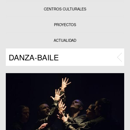
CENTROS CULTURALES
Equipamientos
PROYECTOS
Datos y estadísticas
Exposiciones
ACTUALIDAD
Programas
DANZA-BAILE
Publicaciones