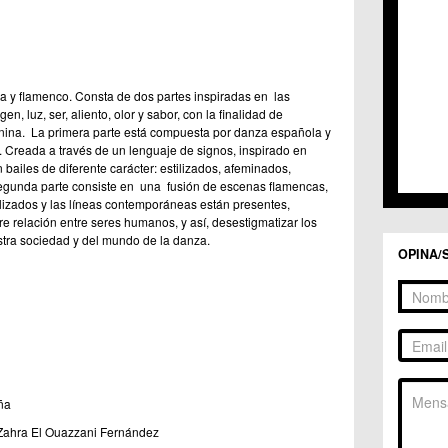
 y flamenco. Consta de dos partes inspiradas en las
en, luz, ser, aliento, olor y sabor, con la finalidad de
enina. La primera parte está compuesta por danza española y
l. Creada a través de un lenguaje de signos, inspirado en
n bailes de diferente carácter: estilizados, afeminados,
egunda parte consiste en una fusión de escenas flamencas,
tilizados y las líneas contemporáneas están presentes,
re relación entre seres humanos, y así, desestigmatizar los
stra sociedad y del mundo de la danza.
OPINA/
ña
Zahra El Ouazzani Fernández