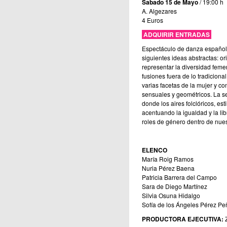
Sabado 15 de Mayo
/ 19:00 h
A. Algezares
4 Euros
ADQUIRIR ENTRADAS
Espectáculo de danza española
siguientes ideas abstractas: orig
representar la diversidad fem
fusiones fuera de lo tradiciona
varias facetas de la mujer y co
sensuales y geométricos. La s
donde los aires folclóricos, es
acentuando la igualdad y la lib
roles de género dentro de nue
ELENCO
María Roig Ramos
Nuria Pérez Baena
Patricia Barrera del Campo
Sara de Diego Martínez
Silvia Osuna Hidalgo
Sofía de los Ángeles Pérez Pe
PRODUCTORA EJECUTIVA: