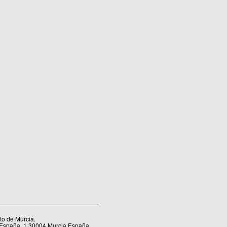
o de Murcia.
 España, 1.30004 Murcia España