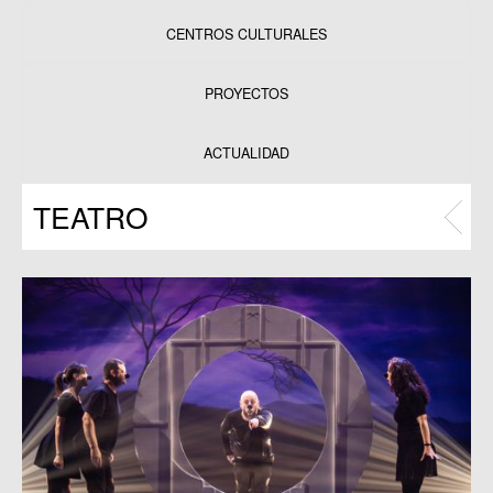
CENTROS CULTURALES
Equipamientos
PROYECTOS
Datos y estadísticas
Exposiciones
ACTUALIDAD
Programas
TEATRO
Publicaciones