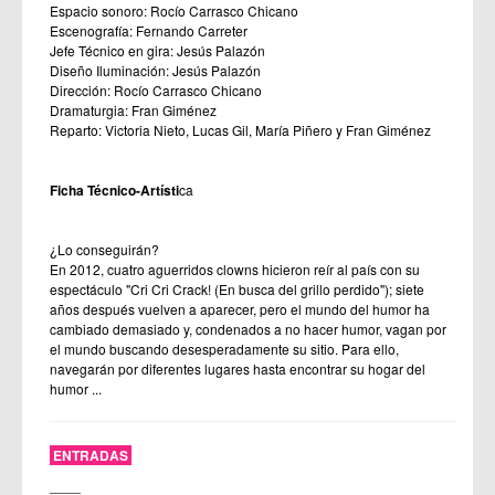
Espacio sonoro: Rocío Carrasco Chicano
Escenografía: Fernando Carreter
Jefe Técnico en gira: Jesús Palazón
Diseño Iluminación: Jesús Palazón
Dirección: Rocío Carrasco Chicano
Dramaturgia: Fran Giménez
Reparto: Victoria Nieto, Lucas Gil, María Piñero y Fran Giménez
Ficha Técnico-Artísti
ca
¿Lo conseguirán?
En 2012, cuatro aguerridos clowns hicieron reír al país con su
espectáculo "Cri Cri Crack! (En busca del grillo perdido"); siete
años después vuelven a aparecer, pero el mundo del humor ha
cambiado demasiado y, condenados a no hacer humor, vagan por
el mundo buscando desesperadamente su sitio. Para ello,
navegarán por diferentes lugares hasta encontrar su hogar del
humor ...
ENTRADAS
____