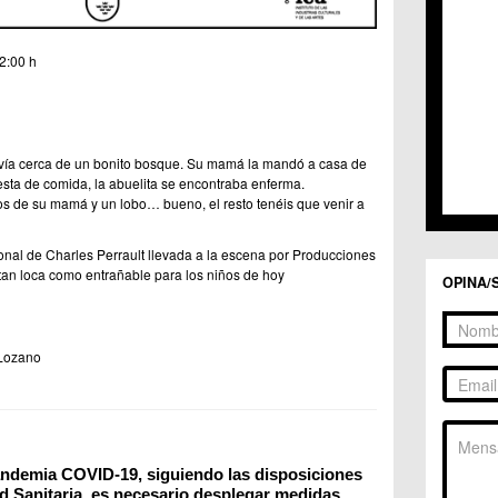
2:00 h
vía cerca de un bonito bosque. Su mamá la mandó a casa de
cesta de comida, la abuelita se encontraba enferma.
s de su mamá y un lobo… bueno, el resto tenéis que venir a
ional de Charles Perrault llevada a la escena por Producciones
tan loca como entrañable para los niños de hoy
OPINA/
 Lozano
ndemia COVID-19, siguiendo las disposiciones 
d Sanitaria, es necesario desplegar medidas 