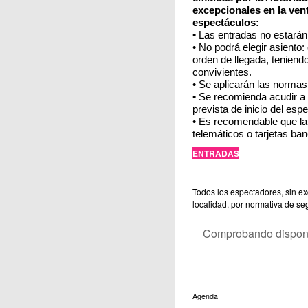
excepcionales en la vent
espectáculos:
• Las entradas no estará
• No podrá elegir asiento: 
orden de llegada, teniendo
convivientes.
• Se aplicarán las normas
• Se recomienda acudir a l
prevista de inicio del esp
• Es recomendable que la 
telemáticos o tarjetas ban
ENTRADAS
____
Todos los espectadores, sin ex
localidad, por normativa de se
Comprobando disponib
Agenda