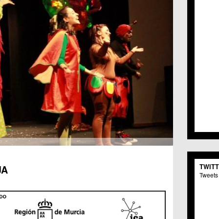
TWIT
JA
Tweets 