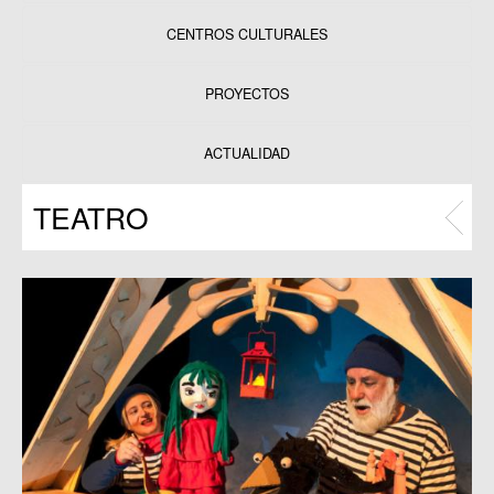
CENTROS CULTURALES
Equipamientos
PROYECTOS
Datos y estadísticas
Exposiciones
ACTUALIDAD
Programas
TEATRO
Publicaciones