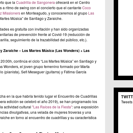
erto que la
Cuadrilla de Sangonera
ofrecerá en el Centro
C.C. 
s a ritmo de swing con el concierto que el cantante
Coco
C.M. 
z Missioners
en Monteagudo, y conoceremos al grupo
Las
C.M. 
 Martes Música” de Santiago y Zaraiche.
C.C. 
C.C. 
dades es gratuita con invitación y han sido organizadas
C.M.
nitarias de prevención frente al Covid-19 (reducción de
C.C. 
rilla, seguimiento de la trazabilidad del público, etc.).
C.C. 
 y Zaraiche – Los Martes Música (Las Wonders) + Las
C.C. 
C.C. 
 20:00h, continúa el ciclo “Los Martes Música” en Santiago y
C.M. 
Las Wonders, el joven grupo femenino formado por Marta
C.C.
llo (pianista), Sefi Meseguer (guitarra) y Fátima García
C.M.
C.C.S
C.M. 
C.M.
ha en la que habría tenido lugar el Encuentro de Cuadrillas
TWIT
Centr
mera edición se celebró el año 2019), se han programado los
Tweets 
C.C. 
 la actividad cultural
"Las Raíces de la Fiesta"
: una exposición
C.M.
encias divulgativas, una velada de mujeres troveras y una
C.M. 
raiche en torno al encuentro de cuadrillas y su característica
C.M. 
C.C. 