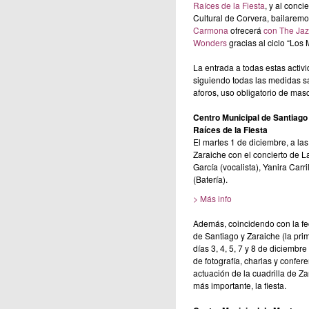
Raíces de la Fiesta
, y al conci
Cultural de Corvera, bailaremo
Carmona
ofrecerá
con The Jaz
Wonders
gracias al ciclo “Los
La entrada a todas estas activi
siguiendo todas las medidas sa
aforos, uso obligatorio de masca
Centro Municipal de Santiago
Raíces de la Fiesta
El martes 1 de diciembre, a las
Zaraiche con el concierto de 
García (vocalista), Yanira Carri
(Batería).
> Más info
Además, coincidendo con la fec
de Santiago y Zaraiche (la pri
días 3, 4, 5, 7 y 8 de diciembre
de fotografía, charlas y confer
actuación de la cuadrilla de Za
más importante, la fiesta.