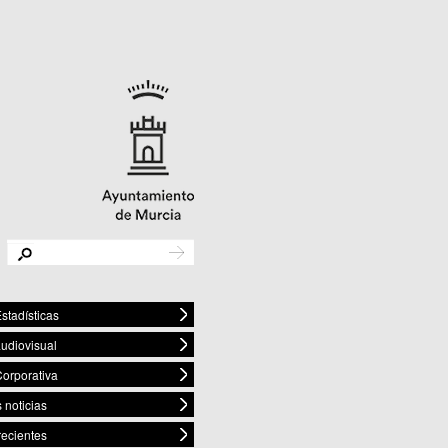
stadísticas
audiovisual
orporativa
 noticias
recientes