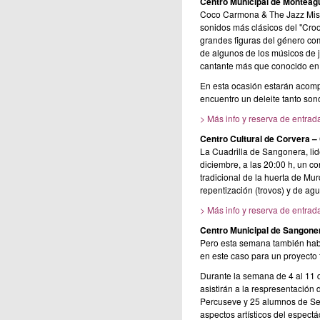
Centro Municipal de Monteag
Coco Carmona & The Jazz Missi
sonidos más clásicos del "Croon
grandes figuras del género com
de algunos de los músicos de j
cantante más que conocido en 
En esta ocasión estarán acomp
encuentro un deleite tanto son
> Más info y reserva de entrad
Centro Cultural de Corvera –
La Cuadrilla de Sangonera, li
diciembre, a las 20:00 h, un c
tradicional de la huerta de Mur
repentización (trovos) y de ag
> Más info y reserva de entrad
Centro Municipal de Sangone
Pero esta semana también habrá
en este caso para un proyecto
Durante la semana de 4 al 11 
asistirán a la respresentación 
Percuseve y 25 alumnos de Se
aspectos artísticos del espectá