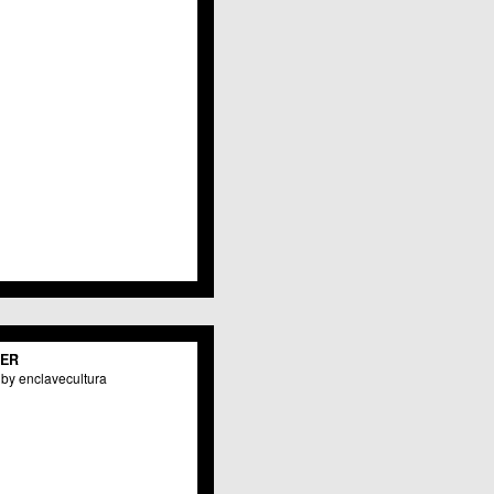
Javalí Viejo
Jerónimo y Avileses
La Albatalía
La Alberca
La Arboleja
 La Raya
Llano de Brujas
Lobosillo
Los Dolores
Los Garres
Los Martínez del Puerto
 LOS RAMOS
 Monteagudo
. La Paz
San Pio X
 El Carmen
TER
os Culturales
by enclavecultura
Puertas de Castilla
 Nonduermas
Patiño
Puebla de Soto
Puente Tocinos