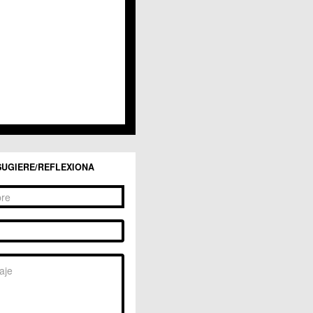
San Ginés
Sangonera la Seca
Sangonera la Verde
Santa Cruz
Santiago y Zaraiche
Santo Ángel
Sucina
Torreagüera
Valladolises
 Zarandona
Zeneta
SUGIERE/REFLEXIONA