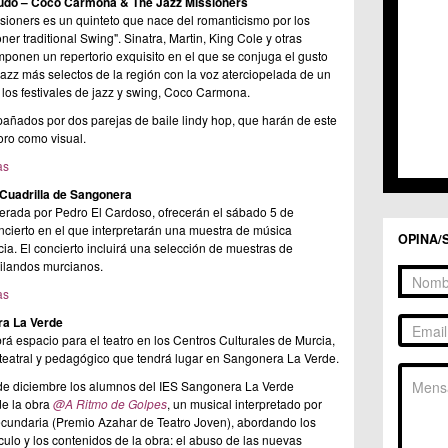
udo – Coco Carmona & The Jazz Missioners
C.C. 
oners es un quinteto que nace del romanticismo por los
C.C. 
er traditional Swing". Sinatra, Martin, King Cole y otras
C.M. 
ponen un repertorio exquisito en el que se conjuga el gusto
C.M. 
azz más selectos de la región con la voz aterciopelada de un
C.M. 
los festivales de jazz y swing, Coco Carmona.
C.M. 
añados por dos parejas de baile lindy hop, que harán de este
C.C. 
oro como visual.
C.C. 
C.M. 
as
C.C.
 Cuadrilla de Sangonera
C.C. 
derada por Pedro El Cardoso, ofrecerán el sábado 5 de
oncierto en el que interpretarán una muestra de música
OPINA/
cia. El concierto incluirá una selección de muestras de
uilandos murcianos.
as
ra La Verde
 espacio para el teatro en los Centros Culturales de Murcia,
 teatral y pedagógico que tendrá lugar en Sangonera La Verde.
de diciembre los alumnos del IES Sangonera La Verde
de la obra
@A Ritmo de Golpes
, un musical interpretado por
cundaria (Premio Azahar de Teatro Joven), abordando los
culo y los contenidos de la obra: el abuso de las nuevas