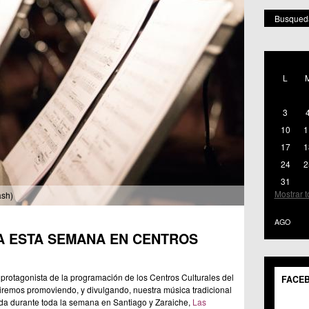
Busqueda
POR 
Mostr
L
C.M.
C.C.
C.M.
3
C.M. 
10
1
C.C. 
17
1
C.C. 
24
2
C.C. 
C.C. 
31
C.C.S
Mostrar 
ash)
C.M. 
C.C.S
AGO
C.C. 
A ESTA SEMANA EN CENTROS
C.M. 
C.C.S
C.M. 
protagonista de la programación de los Centros Culturales del
FACE
C.C.
remos promoviendo, y divulgando, nuestra música tradicional
ada durante toda la semana en Santiago y Zaraiche,
Las
C.C. 