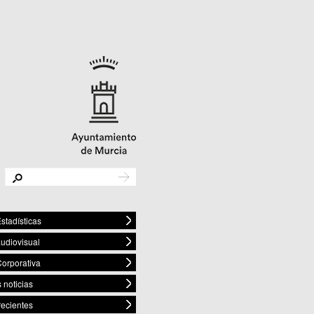
stadísticas
audiovisual
orporativa
 noticias
recientes