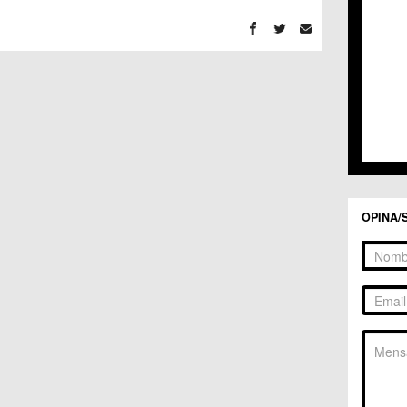
C.C. 
C.C. 
C.M. 
C.M. 
C.M. 
C.M. 
C.C. 
C.C. 
C.M. 
C.C.
C.C. 
OPINA/