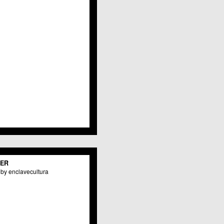
Javalí Viejo
Jerónimo y Avileses
La Albatalía
La Alberca
La Arboleja
 La Raya
Llano de Brujas
Lobosillo
Los Dolores
Los Garres
Los Martínez del Puerto
 LOS RAMOS
 Monteagudo
. La Paz
San Pio X
 El Carmen
TER
os Culturales
by enclavecultura
Puertas de Castilla
 Nonduermas
Patiño
Puebla de Soto
Puente Tocinos