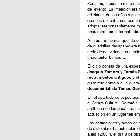
Zaraiche, siendo la recién re
del evento. La intención era 
ediciones en los años siguie
que nos encontramos como c
adoptar responsablemente me
encuentro con el formato de r
Aún así no hemos querido dej
de cuadrillas desapareciera
serie de actividades cultural
importante: La fiesta.
El ciclo consta de una
expos
Joaquín Zamora y Tomás G
instrumentos antiguos
y ot
guitarrero como a él le gust
documentalista Tomás Gar
En el apartado de espectác
el Centro Cultural. Cerrará el 
anfitriona de los próximos e
actuación en un lugar tan e
Las actuaciones y actos en el
de diciembre. La actuación d
a las 12:00 h. el día 8 de di