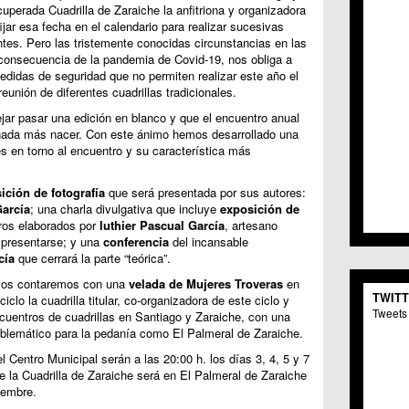
cuperada Cuadrilla de Zaraiche la anfitriona y organizadora
C.C. 
fijar esa fecha en el calendario para realizar sucesivas
C.M. 
ntes. Pero las tristemente conocidas circunstancias en las
C.M. 
onsecuencia de la pandemia de Covid-19, nos obliga a
C.C. 
didas de seguridad que no permiten realizar este año el
C.C. 
eunión de diferentes cuadrillas tradicionales.
C.M.
ar pasar una edición en blanco y que el encuentro anual
C.C. 
 nada más nacer. Con este ánimo hemos desarrollado una
C.C. 
es en torno al encuentro y su característica más
C.C. 
C.C. 
ición de fotografía
que será presentada por sus autores:
C.M. 
arcía
; una charla divulgativa que incluye
exposición de
C.C.
ros elaborados por
luthier Pascual García
, artesano
C.M.
a presentarse; y una
conferencia
del incansable
C.C.S
cía
que cerrará la parte “teórica”.
C.M. 
ulos contaremos con una
velada de Mujeres Troveras
en
C.M.
TWIT
ciclo la cuadrilla titular, co-organizadora de este ciclo y
Centr
Tweets 
ncuentros de cuadrillas en Santiago y Zaraiche, con una
C.C. 
mblemático para la pedanía como El Palmeral de Zaraiche.
C.M.
C.M. 
 Centro Municipal serán a las 20:00 h. los días 3, 4, 5 y 7
e la Cuadrilla de Zaraiche será en El Palmeral de Zaraiche
C.M. 
ciembre.
C.C. 