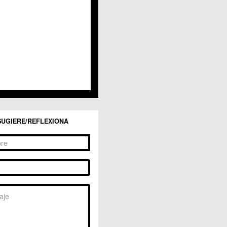
San Ginés
Sangonera la Seca
Sangonera la Verde
Santa Cruz
Santiago y Zaraiche
Santo Ángel
Sucina
Torreagüera
Valladolises
 Zarandona
Zeneta
SUGIERE/REFLEXIONA