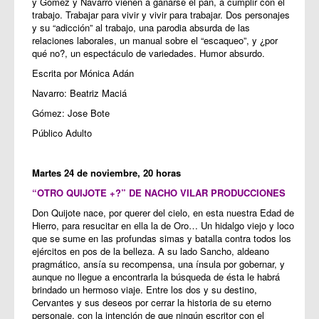
y Gómez y Navarro vienen a ganarse el pan, a cumplir con el
trabajo. Trabajar para vivir y vivir para trabajar. Dos personajes
y su “adicción” al trabajo, una parodia absurda de las
relaciones laborales, un manual sobre el “escaqueo”, y ¿por
qué no?, un espectáculo de variedades. Humor absurdo.
Escrita por Mónica Adán
Navarro: Beatriz Maciá
Gómez: Jose Bote
Público Adulto
Martes 24 de noviembre, 20 horas
“OTRO QUIJOTE +?” DE NACHO VILAR PRODUCCIONES
Don Quijote nace, por querer del cielo, en esta nuestra Edad de
Hierro, para resucitar en ella la de Oro… Un hidalgo viejo y loco
que se sume en las profundas simas y batalla contra todos los
ejércitos en pos de la belleza. A su lado Sancho, aldeano
pragmático, ansía su recompensa, una ínsula por gobernar, y
aunque no llegue a encontrarla la búsqueda de ésta le habrá
brindado un hermoso viaje. Entre los dos y su destino,
Cervantes y sus deseos por cerrar la historia de su eterno
personaje, con la intención de que ningún escritor con el