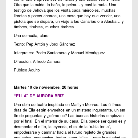
Otro que la cuida, la baña, la peina… y casi la mata. Una
testigo de Jehová que los visita cada miércoles, muchas
libretas y pocos ahorros, una casa que hay que vender, una
pistola que se dispara, un viaje a las Canarias o a Alaska… y
timbres, timbres, muchos timbres.
Una comedia, claro.
Texto: Pep Antón y Jordi Sánchez
Interpretes: Pedro Santomera y Manuel Menárguez
Dirección: Alfredo Zamora
Público Adulto
Martes 10 de noviembre, 20 horas
“ELLA” DE AURORA BRIZ
Una obra de teatro inspirada en Marilyn Monroe. Los últimos
días de Ella están envueltos en un misterio inquietante, un sin
fin de preguntas y ¿cómo no? Las buenas historias empiezan
por el final. En el interior de su casa, Ella puede ser quien es y
desmontar el mito, la leyenda, el rol de la “rubia tonta”,
empoderarse y caminar hacia el futuro repleto de grandes
proyectos, personajes, teatro, amor, hijos… pero la soledad no