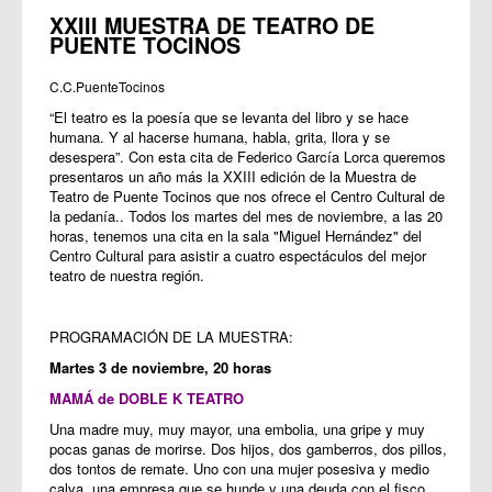
XXIII MUESTRA DE TEATRO DE
PUENTE TOCINOS
C.C.PuenteTocinos
“El teatro es la poesía que se levanta del libro y se hace
humana. Y al hacerse humana, habla, grita, llora y se
desespera”. Con esta cita de Federico García Lorca queremos
presentaros un año más la XXIII edición de la Muestra de
Teatro de Puente Tocinos que nos ofrece el Centro Cultural de
la pedanía.. Todos los martes del mes de noviembre, a las 20
horas, tenemos una cita en la sala "Miguel Hernández" del
Centro Cultural para asistir a cuatro espectáculos del mejor
teatro de nuestra región.
PROGRAMACIÓN DE LA MUESTRA:
Martes 3 de noviembre, 20 horas
MAMÁ de DOBLE K TEATRO
Una madre muy, muy mayor, una embolia, una gripe y muy
pocas ganas de morirse. Dos hijos, dos gamberros, dos pillos,
dos tontos de remate. Uno con una mujer posesiva y medio
calva, una empresa que se hunde y una deuda con el fisco.