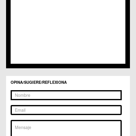
C.C. Puente Tocinos
C.C. San Ginés
C.C. Sangonera la Seca
C.M. Sangonera la Verde
C.M. Santa Cruz
C.M. Santiago y Zaraiche
C.M. Santo Ángel
C.C. Sucina
C.C. Torreagüera
C.M. Valladolises
C.C. Zarandona
C.C. Zeneta
OPINA/SUGIERE/REFLEXIONA