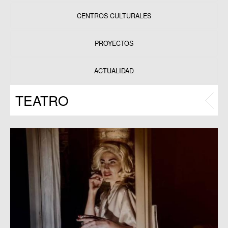
CENTROS CULTURALES
Equipamientos
PROYECTOS
Datos y estadísticas
Exposiciones
ACTUALIDAD
Programas
TEATRO
Publicaciones