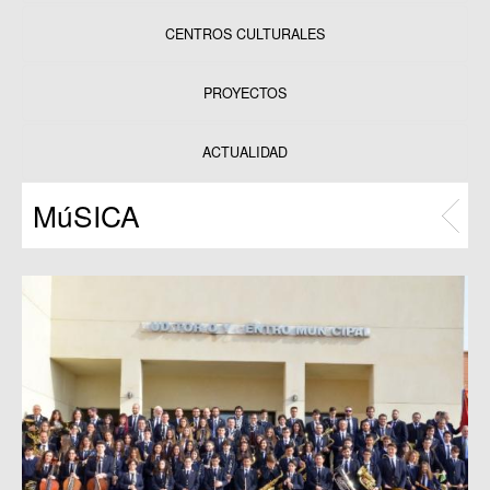
CENTROS CULTURALES
Equipamientos
PROYECTOS
Datos y estadísticas
Exposiciones
ACTUALIDAD
Programas
MúSICA
Publicaciones