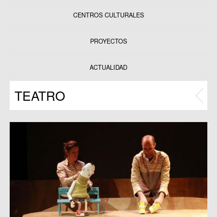
CENTROS CULTURALES
Equipamientos
PROYECTOS
Datos y estadísticas
Exposiciones
ACTUALIDAD
Programas
TEATRO
Publicaciones