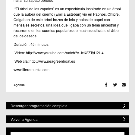
hallar su zapato perdido.​​
“El árbol de los zapatos” es un espectáculo inspirado en un árbol
que la autora del cuento (Emilia Esteban) vio en Paphos, Chipre.
Colgaban de este árbol trozos de tela y notas de papel con
mensajes secretos, una idea que ligaba con un tema ancestral y
recurrente en los cuentos populares de muchas culturas: el árbol
de los deseos.
Duración: 45 minutos
Video:
http://www.youtube.com/watch?v=IxK2ZTyH2U4
Web cía:
http://www.peagreenboat.es
www.titeremurcia.com
Agenda
Descargar programación completa
Volver a Agenda