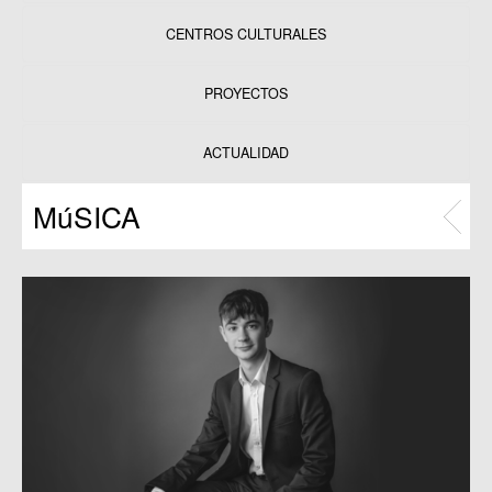
CENTROS CULTURALES
Equipamientos
PROYECTOS
Datos y estadísticas
Exposiciones
ACTUALIDAD
Programas
MúSICA
Publicaciones