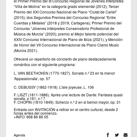
el Primer Premio del III Concurso Regional de Jóvenes Intérpretes
“Villa de Molina” en la categoría grado elemental (2012); Tercer
Premio del XXI Concurso Nacional de Piano “Ciutat de Carlet”
(2015); dos Segundos Premios del Concurso Regional “Entre
Cuerdas y Metales” (2018 y 2019, Cartagena); Primer Premio del
Concurso “Jóvenes intérpretes Conservatorio Profesional de
Música de Murcia” (2020); premio al Mejor talento potencial del
XXIV Concurso Internacional de Piano de Ibiza (2021); y Mención
de Honor del VII Concurso Internacional de Piano Clamo Music
(Murcia 2021).
Ofrecerá un repertorio de concierto de piano destacadamente
romántico con el siguiente programa:
L. VAN BEETHOVEN (1770-1827). Sonata n.º 23 en fa menor
‘Appassionata’, op. 57
C. DEBUSSY (1862-1918). L’isle joyeuse, L. 106
F. LISZT (1811-1886). Après une lecture de Dante: Fantasia quasi
sonata, s.161, n.º 7
F. CHOPIN (1810-1849). Scherzo n.º 2 en si bemol mayor, op. 31
Entrada con INVITACIÓN a retirar en el centro cultural, desde 2
horas antes del comienzo.
+INFO: 968 86 86 05
Agenda