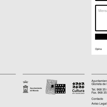
C.C. 
C.M. 
C.M. 
C.M. 
C.M. 
C.C. 
C.C. 
C.M. 
C.C.
C.C. 
Opina
Ayuntamient
Glorieta de
Tel. 968 35
Fax. 968 35
Contacto
Aviso Legal