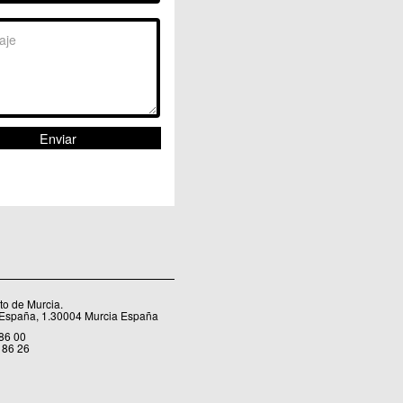
Sangonera la Seca
Sangonera la Verde
Santa Cruz
Santiago y Zaraiche
Santo Ángel
Sucina
Torreagüera
Valladolises
 Zarandona
Zeneta
o de Murcia.
 España, 1.30004 Murcia España
 86 00
 86 26