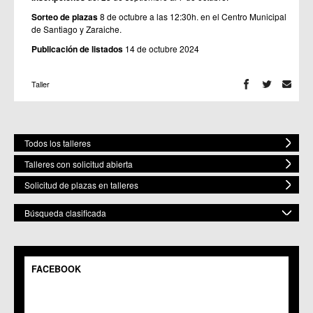
Sorteo de plazas
8 de octubre a las 12:30h. en el Centro Municipal
de Santiago y Zaraiche.
Publicación de listados
14 de octubre 2024
Taller
Todos los talleres
Talleres con solicitud abierta
Solicitud de plazas en talleres
Búsqueda clasificada
POR MATERIA
Mostrar todas
FACEBOOK
POR ESPACIO
Bailes
Artes Plásticas
Mostrar todos
ELEGIR FECHA DE COMIENZO
Música
C.M. Baños y Mendigo