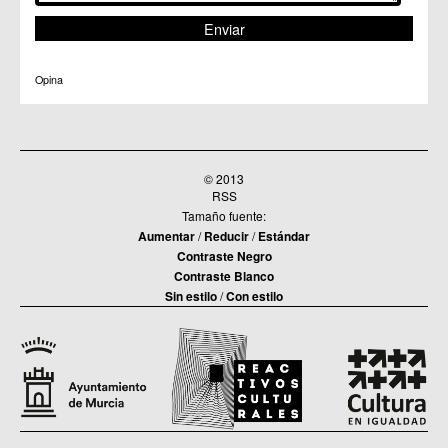
C.C. Torreagüera
C.M. Valladolises
C.C. Zarandona
C.C. Zeneta
Opina
© 2013
RSS
Tamaño fuente:
Aumentar
/
Reducir
/
Estándar
Contraste Negro
Contraste Blanco
Sin estilo
/
Con estilo