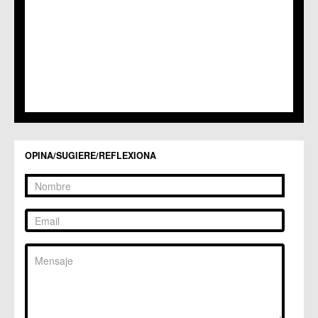
C.C. Llano de Brujas
C.C. Lobosillo
C.C. Los Dolores
C.C. Los Garres
C.M. Los Martínez del Puerto
C.C. LOS RAMOS
C.M. Monteagudo
C.C.S. La Paz
C.M. San Pio X
C.M. El Carmen
Centros Culturales
OPINA/SUGIERE/REFLEXIONA
C.C. Puertas de Castilla
C.M. Nonduermas
C.M. Patiño
C.M. Puebla de Soto
C.C. Puente Tocinos
C.C. San Ginés
C.C. Sangonera la Seca
C.M. Sangonera la Verde
C.M. Santa Cruz
C.M. Santiago y Zaraiche
C.M. Santo Ángel
C.C. Sucina