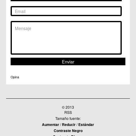
C.M. Puebla de Soto
C.C. Puente Tocinos
C.C. San Ginés
C.C. Sangonera la Seca
C.M. Sangonera la Verde
C.M. Santa Cruz
C.M. Santiago y Zaraiche
C.M. Santo Ángel
C.C. Sucina
C.C. Torreagüera
C.M. Valladolises
C.C. Zarandona
C.C. Zeneta
Opina
© 2013
RSS
Tamaño fuente:
Aumentar
/
Reducir
/
Estándar
Contraste Negro