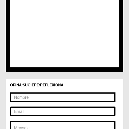
C.C. La Alberca
C.C. La Arboleja
C.M. La Raya
C.C. Llano de Brujas
C.C. Lobosillo
C.C. Los Dolores
C.C. Los Garres
C.M. Los Martínez del Puerto
C.C. LOS RAMOS
C.M. Monteagudo
C.C.S. La Paz
C.M. San Pio X
C.M. El Carmen
Centros Culturales
OPINA/SUGIERE/REFLEXIONA
C.C. Puertas de Castilla
C.M. Nonduermas
C.M. Patiño
C.M. Puebla de Soto
C.C. Puente Tocinos
C.C. San Ginés
C.C. Sangonera la Seca
C.M. Sangonera la Verde