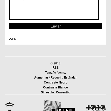
C.M. Santa Cruz
C.M. Santiago y Zaraiche
C.M. Santo Ángel
C.C. Sucina
C.C. Torreagüera
C.M. Valladolises
C.C. Zarandona
C.C. Zeneta
Opina
© 2013
RSS
Tamaño fuente:
Aumentar
/
Reducir
/
Estándar
Contraste Negro
Contraste Blanco
Sin estilo
/
Con estilo