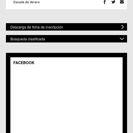
Escuela de Verano
Descarga de ficha de inscripción
Búsqueda clasificada
POR ESPACIO
Mostrar todos
FACEBOOK
C.M. Baños y Mendigo
C.C. BENIAJÁN
C.M. Cañadas de San Pedro
C.M. Casillas
C.C. Churra
C.C. Cobatillas
C.C. Corvera
C.C. El Esparragal
C.C.S. El Palmar
C.M. El Raal
C.C.S. El Ranero
C.C. Era Alta