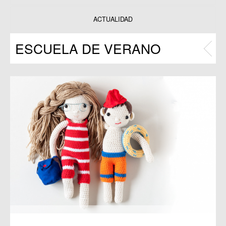
Datos y estadísticas
Exposiciones
ACTUALIDAD
Programas
ESCUELA DE VERANO
Publicaciones