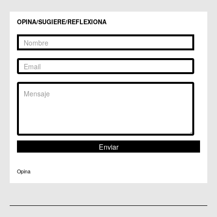
C.C. Puertas de Castilla
C.M. Nonduermas
OPINA/SUGIERE/REFLEXIONA
C.M. Patiño
C.M. Puebla de Soto
C.C. Puente Tocinos
C.C. San Ginés
C.C. Sangonera la Seca
C.M. Sangonera la Verde
C.M. Santa Cruz
C.M. Santiago y Zaraiche
C.M. Santo Ángel
C.C. Sucina
C.C. Torreagüera
C.M. Valladolises
C.C. Zarandona
C.C. Zeneta
Opina