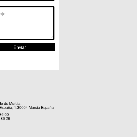
Sangonera la Seca
Sangonera la Verde
Santa Cruz
Santiago y Zaraiche
Santo Ángel
Sucina
Torreagüera
Valladolises
 Zarandona
Zeneta
o de Murcia.
 España, 1.30004 Murcia España
 86 00
 86 26