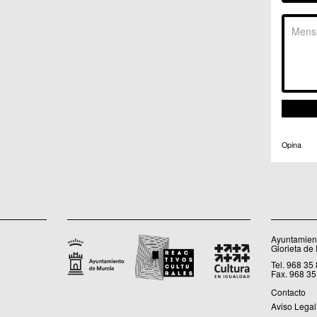
C.C. 
C.M. 
C.M. 
C.M. 
C.M. 
C.C. 
C.C. 
C.M. 
C.C.
C.C. 
Opina
Ayuntamient
Glorieta de
Tel. 968 35
Fax. 968 35
Contacto
Aviso Legal