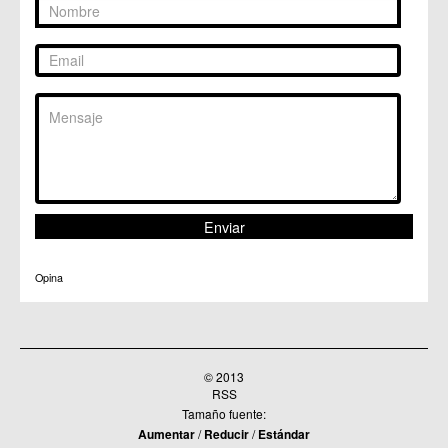
C.M. Patiño
C.M. Puebla de Soto
C.C. Puente Tocinos
C.C. San Ginés
C.C. Sangonera la Seca
C.M. Sangonera la Verde
C.M. Santa Cruz
C.M. Santiago y Zaraiche
C.M. Santo Ángel
C.C. Sucina
C.C. Torreagüera
C.M. Valladolises
C.C. Zarandona
C.C. Zeneta
Opina
© 2013
RSS
Tamaño fuente:
Aumentar
/
Reducir
/
Estándar